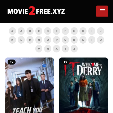
#
A
B
C
D
E
F
G
H
I
J
K
L
M
N
O
P
Q
R
S
T
U
V
W
X
Y
Z
TV