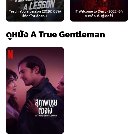
 Lesson (2026) อย่าง
IT Welcome to Derry (2025) อิท:
Beyond Sasquat
้องโดนสั่งสอน...
ยินดีต้อนรับสู่เดอร์รี่
ไท
ดูหนัง A True Gentleman