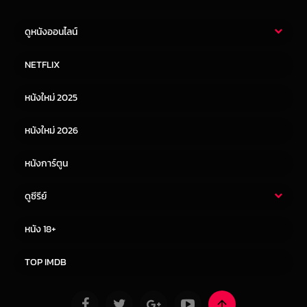
ดูหนังออนไลน์
หนังไทย
หนังฝรั่ง
NETFLIX
หนังเอเชีย
หนังเกาหลี
หนังใหม่ 2025
หนังจีน
หนังญี่ปุ่น
หนังใหม่ 2026
หนังการ์ตูน
ดูซีรีย์
ซีรี่ย์ไทย
ซีรีย์จีน
หนัง 18+
ซีรีย์ฝรั่ง
ซีรีย์เกาหลี
TOP IMDB