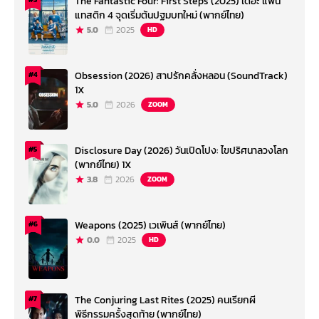
The Fantastic Four: First Steps (2025) เดอะ แฟน
แทสติก 4 จุดเริ่มต้นปฐมบทใหม่ (พากย์ไทย)
5.0
2025
HD
Obsession (2026) สาปรักคลั่งหลอน (SoundTrack)
#4
1X
5.0
2026
ZOOM
Disclosure Day (2026) วันเปิดโปง: ไขปริศนาลวงโลก
#5
(พากย์ไทย) 1X
3.8
2026
ZOOM
Weapons (2025) เวเพินส์ (พากย์ไทย)
#6
0.0
2025
HD
The Conjuring Last Rites (2025) คนเรียกผี
#7
พิธีกรรมครั้งสุดท้าย (พากย์ไทย)