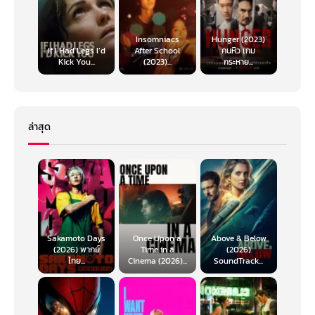
Insomniacs
Hunger (2023)
If I Had Legs I’d
After School
คนหิว เกม
Kick You...
(2023)...
กระหาย...
ล่าสุด
Sakamoto Days
Once Upon a
Above & Below
(2026) พากย์
Time in a
(2026)
ไทย...
Cinema (2026)...
SoundTrack...