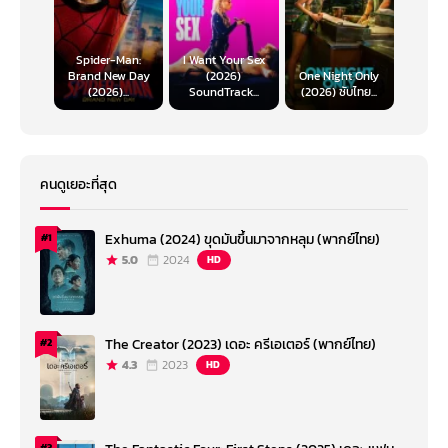
Spider-Man:
I Want Your Sex
Brand New Day
(2026)
One Night Only
(2026)...
SoundTrack...
(2026) ซับไทย...
คนดูเยอะที่สุด
Exhuma (2024) ขุดมันขึ้นมาจากหลุม (พากย์ไทย)
#1
5.0
2024
HD
The Creator (2023) เดอะ ครีเอเตอร์ (พากย์ไทย)
#2
4.3
2023
HD
#3