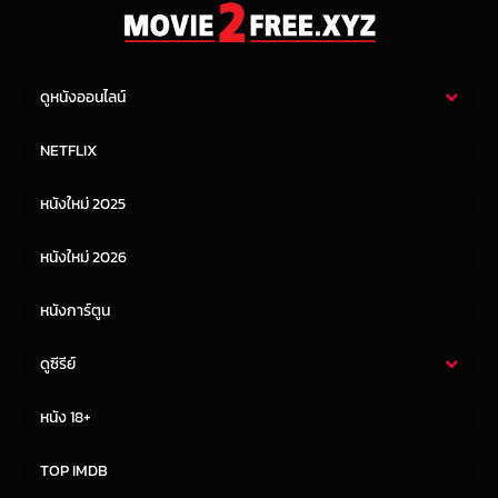
ดูหนังออนไลน์
หนังไทย
หนังฝรั่ง
NETFLIX
หนังเอเชีย
หนังเกาหลี
หนังใหม่ 2025
หนังจีน
หนังญี่ปุ่น
หนังใหม่ 2026
หนังการ์ตูน
ดูซีรีย์
ซีรี่ย์ไทย
ซีรีย์จีน
หนัง 18+
ซีรีย์ฝรั่ง
ซีรีย์เกาหลี
TOP IMDB