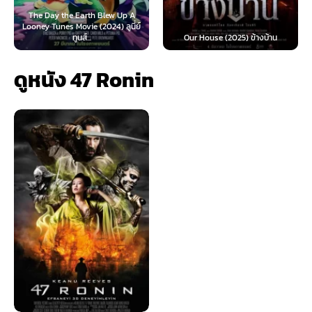
rth Blew Up A
e (2024) ลูนี่ย์
Teach You a Lesson (
...
Our House (2025) ข้างบ้าน
นี้ต้องโดนสั่งส
ดูหนัง 47 Ronin