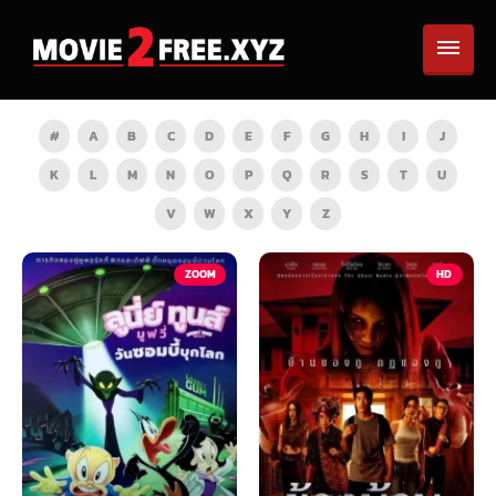
#
A
B
C
D
E
F
G
H
I
J
K
L
M
N
O
P
Q
R
S
T
U
V
W
X
Y
Z
TV
ZOOM
HD