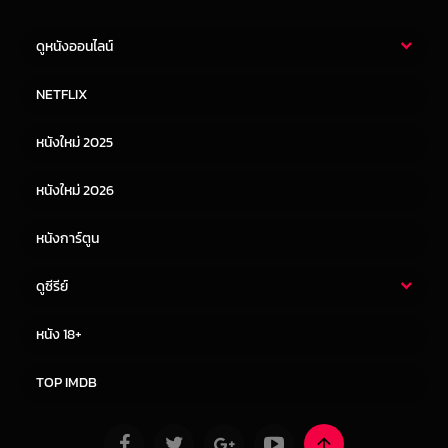
ดูหนังออนไลน์
หนังไทย
หนังฝรั่ง
NETFLIX
หนังเอเชีย
หนังเกาหลี
หนังใหม่ 2025
หนังจีน
หนังญี่ปุ่น
หนังใหม่ 2026
หนังการ์ตูน
ดูซีรีย์
ซีรี่ย์ไทย
ซีรีย์จีน
หนัง 18+
ซีรีย์ฝรั่ง
ซีรีย์เกาหลี
TOP IMDB