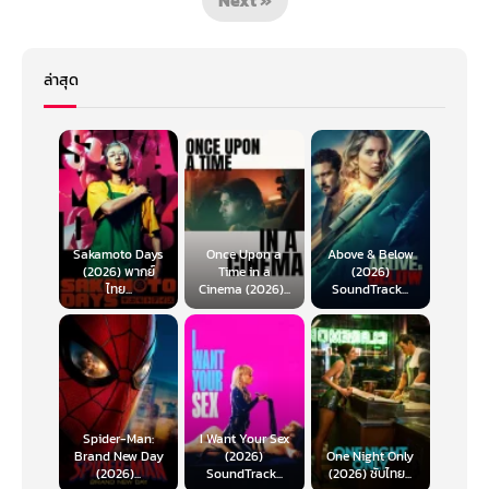
ล่าสุด
Sakamoto Days
Once Upon a
Above & Below
(2026) พากย์
Time in a
(2026)
ไทย...
Cinema (2026)...
SoundTrack...
Spider-Man:
I Want Your Sex
Brand New Day
(2026)
One Night Only
(2026)...
SoundTrack...
(2026) ซับไทย...