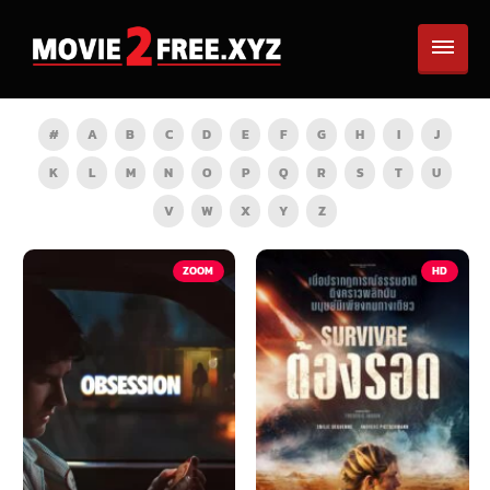
#
A
B
C
D
E
F
G
H
I
J
K
L
M
N
O
P
Q
R
S
T
U
V
W
X
Y
Z
ZOOM
HD