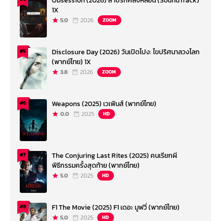
Obsession (2026) สาปรักคลั่งหลอน (SoundTrack)
1X
5.0
2026
ZOOM
Disclosure Day (2026) วันเปิดโปง: ไขปริศนาลวงโลก
#5
(พากย์ไทย) 1X
3.8
2026
ZOOM
Weapons (2025) เวเพินส์ (พากย์ไทย)
#6
0.0
2025
HD
The Conjuring Last Rites (2025) คนเรียกผี
#7
พิธีกรรมครั้งสุดท้าย (พากย์ไทย)
5.0
2025
HD
F1 The Movie (2025) F1 เดอะ มูฟวี่ (พากย์ไทย)
#8
5.0
2025
HD