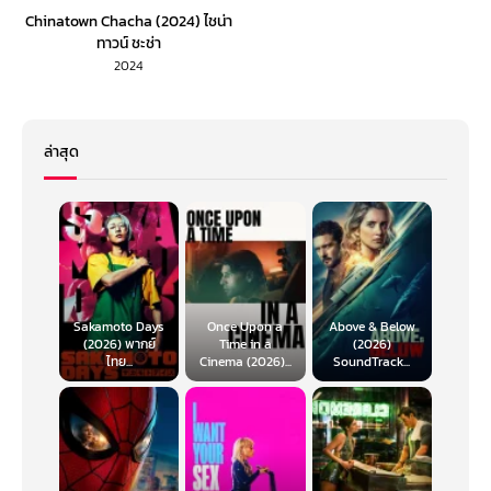
Chinatown Chacha (2024) ไชน่า
ทาวน์ ชะช่า
2024
ล่าสุด
Sakamoto Days
Once Upon a
Above & Below
(2026) พากย์
Time in a
(2026)
ไทย...
Cinema (2026)...
SoundTrack...