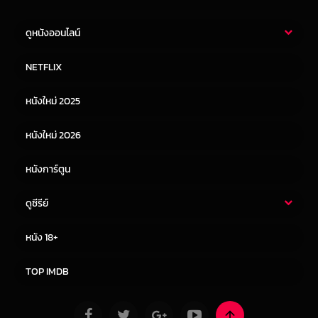
ดูหนังออนไลน์
หนังไทย
หนังฝรั่ง
NETFLIX
หนังเอเชีย
หนังเกาหลี
หนังใหม่ 2025
หนังจีน
หนังญี่ปุ่น
หนังใหม่ 2026
หนังการ์ตูน
ดูซีรีย์
ซีรี่ย์ไทย
ซีรีย์จีน
หนัง 18+
ซีรีย์ฝรั่ง
ซีรีย์เกาหลี
TOP IMDB