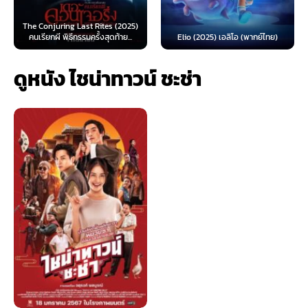
ng Last Rites (2025)
Spider-Man: 
ิธีกรรมครั้งสุดท้าย...
Elio (2025) เอลิโอ (พากย์ไทย)
(2026) สไปเดอร
ดูหนัง ไชน่าทาวน์ ชะช่า