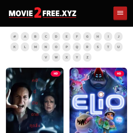
#
A
B
C
D
E
F
G
H
I
J
K
L
M
N
O
P
Q
R
S
T
U
V
W
X
Y
Z
HD
HD