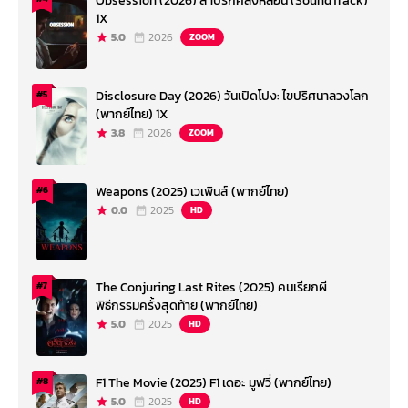
Obsession (2026) สาปรักคลั่งหลอน (SoundTrack)
1X
5.0
2026
ZOOM
Disclosure Day (2026) วันเปิดโปง: ไขปริศนาลวงโลก
#5
(พากย์ไทย) 1X
3.8
2026
ZOOM
Weapons (2025) เวเพินส์ (พากย์ไทย)
#6
0.0
2025
HD
The Conjuring Last Rites (2025) คนเรียกผี
#7
พิธีกรรมครั้งสุดท้าย (พากย์ไทย)
5.0
2025
HD
F1 The Movie (2025) F1 เดอะ มูฟวี่ (พากย์ไทย)
#8
5.0
2025
HD