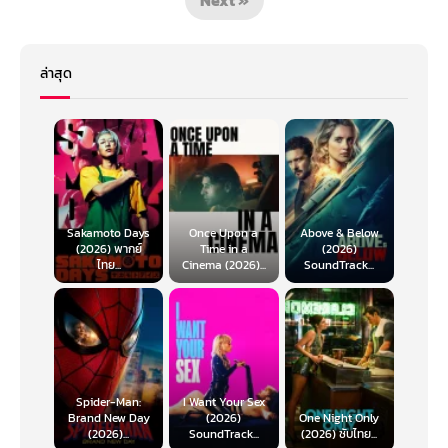
ล่าสุด
Sakamoto Days
Once Upon a
Above & Below
(2026) พากย์
Time in a
(2026)
ไทย...
Cinema (2026)...
SoundTrack...
Spider-Man:
I Want Your Sex
Brand New Day
(2026)
One Night Only
(2026)...
SoundTrack...
(2026) ซับไทย...