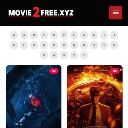
#
A
B
C
D
E
F
G
H
I
J
K
L
M
N
O
P
Q
R
S
T
U
V
W
X
Y
Z
HD
HD