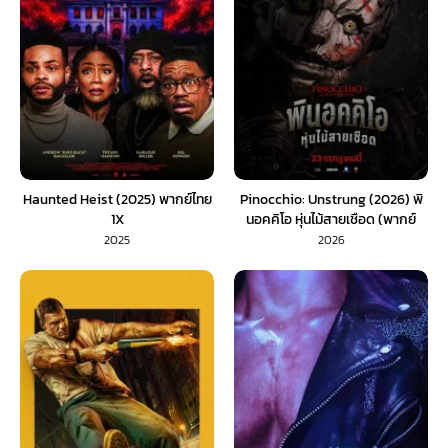
Haunted Heist (2025) พากย์ไทย
Pinocchio: Unstrung (2026) พิ
1X
นอคคิโอ หุ่นไม้สายเชือด (พากย์
ไทย) 1X
2025
2026