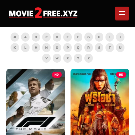
#
A
B
C
D
E
F
G
H
I
J
K
L
M
N
O
P
Q
R
S
T
U
V
W
X
Y
Z
HD
HD