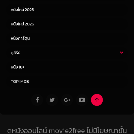
หนังเอเชีย
หนังเกาหลี
หนังใหม่ 2025
หนังจีน
หนังญี่ปุ่น
หนังใหม่ 2026
หนังการ์ตูน
ดูซีรีย์
ซีรี่ย์ไทย
ซีรีย์จีน
หนัง 18+
ซีรีย์ฝรั่ง
ซีรีย์เกาหลี
TOP IMDB
ดูหนังออนไลน์ movie2free ไม่มีโฆษณาขั้น