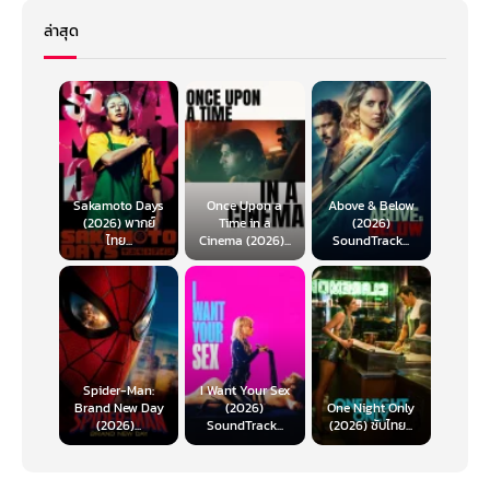
ล่าสุด
Sakamoto Days
Once Upon a
Above & Below
(2026) พากย์
Time in a
(2026)
ไทย...
Cinema (2026)...
SoundTrack...
Spider-Man:
I Want Your Sex
Brand New Day
(2026)
One Night Only
(2026)...
SoundTrack...
(2026) ซับไทย...