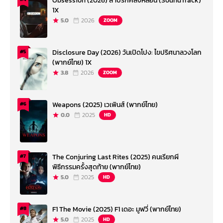
Obsession (2026) สาปรักคลั่งหลอน (SoundTrack)
1X
5.0
2026
ZOOM
Disclosure Day (2026) วันเปิดโปง: ไขปริศนาลวงโลก
#5
(พากย์ไทย) 1X
3.8
2026
ZOOM
Weapons (2025) เวเพินส์ (พากย์ไทย)
#6
0.0
2025
HD
The Conjuring Last Rites (2025) คนเรียกผี
#7
พิธีกรรมครั้งสุดท้าย (พากย์ไทย)
5.0
2025
HD
F1 The Movie (2025) F1 เดอะ มูฟวี่ (พากย์ไทย)
#8
5.0
2025
HD