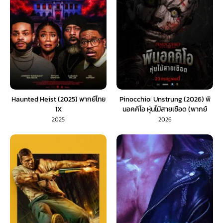
Haunted Heist (2025) พากย์ไทย
Pinocchio: Unstrung (2026) พิ
1X
นอคคิโอ หุ่นไม้สายเชือด (พากย์
ไทย) 1X
2025
2026