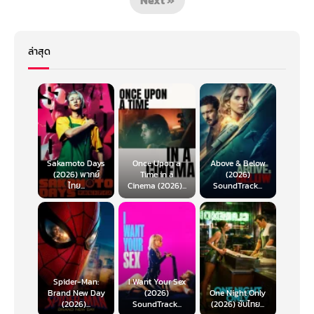
ล่าสุด
Sakamoto Days
Once Upon a
Above & Below
(2026) พากย์
Time in a
(2026)
ไทย...
Cinema (2026)...
SoundTrack...
Spider-Man:
I Want Your Sex
Brand New Day
(2026)
One Night Only
(2026)...
SoundTrack...
(2026) ซับไทย...