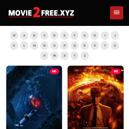
#
A
B
C
D
E
F
G
H
I
J
K
L
M
N
O
P
Q
R
S
T
U
V
W
X
Y
Z
HD
HD