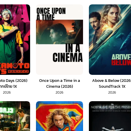
to Days (2026)
Once Upon a Time in a
Above & Below (2026
ากย์ไทย 1X
Cinema (2026)
SoundTrack 1X
SoundTrack 1X
2026
2026
2026