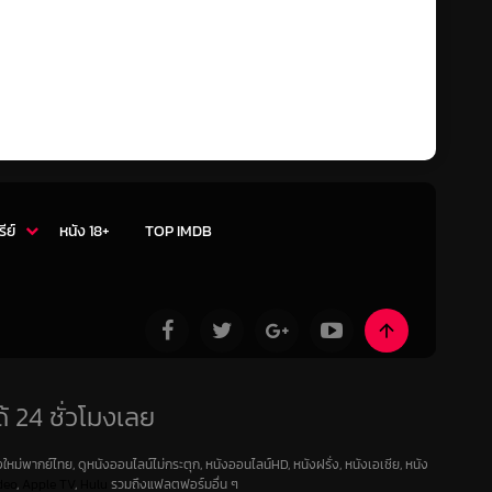
รีย์
หนัง 18+
TOP IMDB
้ 24 ชั่วโมงเลย
ใหม่พากย์ไทย, ดูหนังออนไลน์ไม่กระตุก, หนังออนไลน์HD, หนังฝรั่ง, หนังเอเชีย, หนัง
deo
,
Apple TV
,
Hulu
รวมถึงแฟลตฟอร์มอื่น ๆ