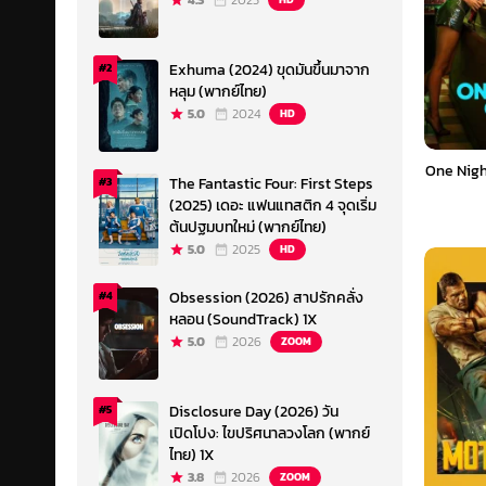
4.3
2023
Exhuma (2024) ขุดมันขึ้นมาจาก
#2
หลุม (พากย์ไทย)
5.0
2024
HD
One Nigh
The Fantastic Four: First Steps
#3
(2025) เดอะ แฟนแทสติก 4 จุดเริ่ม
ต้นปฐมบทใหม่ (พากย์ไทย)
5.0
2025
HD
Obsession (2026) สาปรักคลั่ง
#4
หลอน (SoundTrack) 1X
5.0
2026
ZOOM
Disclosure Day (2026) วัน
#5
เปิดโปง: ไขปริศนาลวงโลก (พากย์
ไทย) 1X
3.8
2026
ZOOM