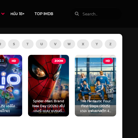
หนัง 18+
TOP IMDB
R
S
T
U
V
W
X
Y
Z
ZOOM
HD
HD
Man: Brand
The Fantastic Four:
Kraken (2025) คราเคน
Oppenh
(2026) สไป
First Steps (2025)
เลื้อยสยอง 20,000
ออพเพนไ
น: แบรนด์...
เดอะ แฟนแทสติก 4...
โยชน์...