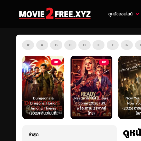
ดูหนังออนไลน์
#
A
B
C
D
E
F
G
HD
HD
HD
s &
Ready or Not 2: Here
Now You See Me:
Honor
I Come (2026) เกม
Now You Don’t
Tron: Are
ieves
พร้อมตาย 2 (พากย์
(2025) อาชญากลปล้น
ทรอน: แอร
ยนส์...
ไทย)
โลก...
ไทย)
ดูหน
ล่าสุด