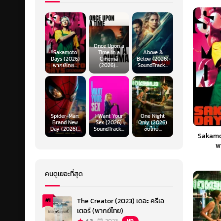
Once Upon a
Sakamoto
Time in a
Above &
Days (2026)
Cinema
Below (2026)
พากย์ไทย...
(2026)...
SoundTrack...
Spider-Man:
I Want Your
One Night
Brand New
Sex (2026)
Only (2026)
Day (2026)...
SoundTrack...
ซับไทย...
Sakamo
พ
คนดูเยอะที่สุด
The Creator (2023) เดอะ ครีเอ
#1
เตอร์ (พากย์ไทย)
HD