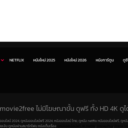
NETFLIX
หนังใหม่ 2025
หนังใหม่ 2026
หนังการ์ตูน
ดูซี
movie2free ไม่มีโฆษณาขั้น ดูฟรี ทั้ง HD 4K ดูได
งออนไลน์ 2024, ดูหนังออนไลน์ฟรี 2024, หนังออนไลน์ ไทย, ดูหนัง netflix หนังออนไลน์ฟรี, ดูหนัง
สียเงิน ดูหนังผ่านสมาร์ทโฟน หนังเต็มเรื่อง
ดูหนังออนไลน์ฟรี 4K
Netfilx
,
DisneyPlus
,
Prime Vi