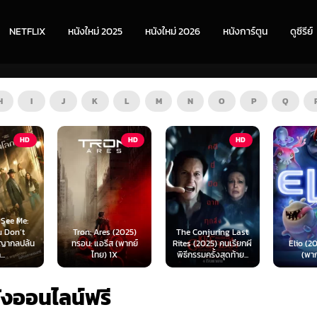
NETFLIX
หนังใหม่ 2025
หนังใหม่ 2026
หนังการ์ตูน
ดูซีรีย์
H
I
J
K
L
M
N
O
P
Q
HD
HD
HD
s (2025)
The Conjuring Last
Spider-
ีส (พากย์
Rites (2025) คนเรียกผี
Elio (2025) เอลิโอ
New Day 
 1X
พิธีกรรมครั้งสุดท้าย...
(พากย์ไทย)
เดอร์-แม
ังออนไลน์ฟรี