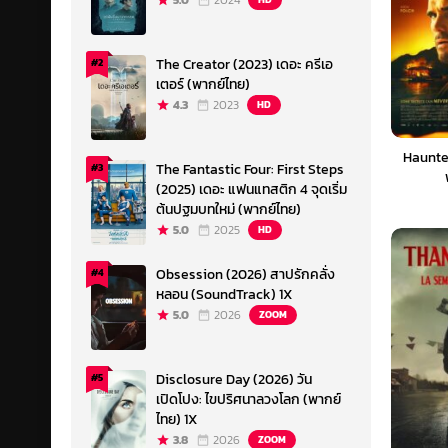
5.0
2024
The Creator (2023) เดอะ ครีเอ
#2
เตอร์ (พากย์ไทย)
4.3
2023
HD
Haunte
The Fantastic Four: First Steps
#3
(2025) เดอะ แฟนแทสติก 4 จุดเริ่ม
ต้นปฐมบทใหม่ (พากย์ไทย)
5.0
2025
HD
Obsession (2026) สาปรักคลั่ง
#4
หลอน (SoundTrack) 1X
5.0
2026
ZOOM
Disclosure Day (2026) วัน
#5
เปิดโปง: ไขปริศนาลวงโลก (พากย์
ไทย) 1X
3.8
2026
ZOOM