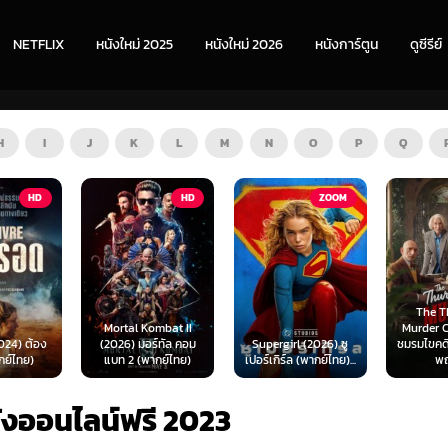
NETFLIX
หนังใหม่ 2025
หนังใหม่ 2026
หนังการ์ตูน
ดูซีรีย์
H
I
J
K
L
M
N
O
P
Q
HD
ZOOM
HD
The Thursday
ombat II
Murder Club (2025)
Exhuma 
ร์ทัล คอม
Supergirl (2026) ซู
ชมรมไขคดีฆาตกรรมวัน
มันขึ้
ากย์ไทย)
เปอร์เกิร์ล (พากย์ไทย)...
พฤหัส...
(พา
ังออนไลน์ฟรี 2023