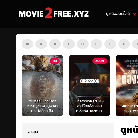
ดูหนังออนไลน์
#
A
B
C
D
E
F
G
HD
ZOOM
HD
e Lion
Obsession (2026)
Mortal K
 มูฟาซา
สาปรักคลั่งหลอน
Survive (2024) ต้อง
(2026) มอ
คิง...
(SoundTrack) 1X
รอด (พากย์ไทย)
แบท 2 (พ
ดูหน
ล่าสุด