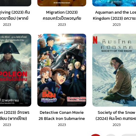
iving (2023) คืน
Migration (2023)
Aquaman and the Los
ือดขาช็อป (พากย์
ครอบครัวเป็ดผจญภัย
Kingdom (2023) อควาแ
ไทย)
(พากย์ไทย)
กับอาณาจักรสาบสูญ
2023
2023
2023
(พากย์ไทย)
n (2023) จักรพร
Detective Conan Movie
Society of the Snow
ลียน (พากย์ไทย)
26 Black Iron Submarine
(2024) หิมะโหด คนทรห
(2023) ยอดนักสืบจิ๋วโคนัน
(พากย์ไทย)
2023
2023
2023
เดอะมูฟวี่ 26 มฤตยูใต้น้ำทมิฬ