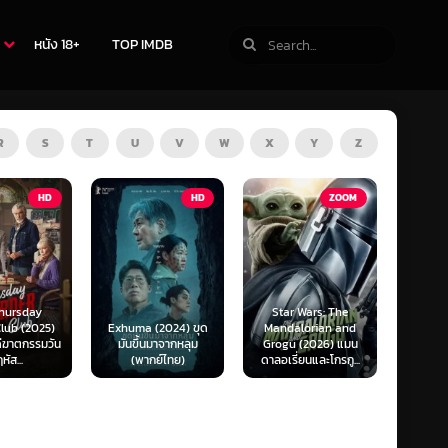
หนัง 18+
TOP IMDB
R
S
T
U
V
W
X
Y
Z
TV
HD
ZOOM
Star Wars: The
(2024) ขุด
Mandalorian and
The Last of Us
F1 The
นมาจากหลุม
Grogu (2026) แมน
Season 1-2 (2025)
F1 เดอะ
กย์ไทย)
ดาลอเรี่ยนและโกรกู...
เดอะ ลาสต์ ออฟ อัส