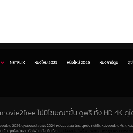
NETFLIX
หนังใหม่ 2025
หนังใหม่ 2026
หนังการ์ตูน
ดูซี
movie2free ไม่มีโฆษณาขั้น ดูฟรี ทั้ง HD 4K ดูได
งออนไลน์ 2024, ดูหนังออนไลน์ฟรี 2024, หนังออนไลน์ ไทย, ดูหนัง netflix หนังออนไลน์ฟรี, ดูหนัง
สียเงิน ดูหนังผ่านสมาร์ทโฟน หนังเต็มเรื่อง
ดูหนังออนไลน์ฟรี 4K
Netfilx
,
DisneyPlus
,
Prime Vi