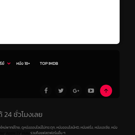
รีย์
หนัง 18+
TOP IMDB
้ 24 ชั่วโมงเลย
ใหม่พากย์ไทย, ดูหนังออนไลน์ไม่กระตุก, หนังออนไลน์HD, หนังฝรั่ง, หนังเอเชีย, หนัง
deo
,
Apple TV
,
Hulu
รวมถึงแฟลตฟอร์มอื่น ๆ