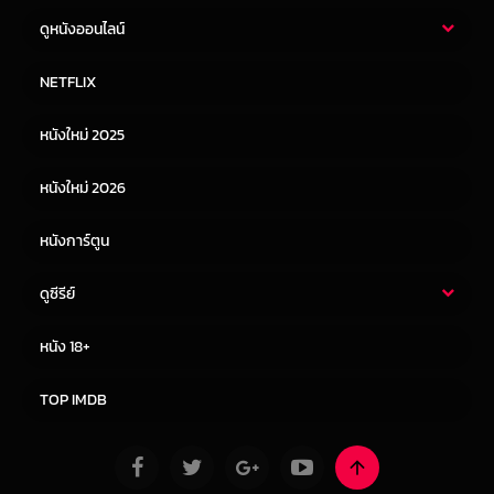
ดูหนังออนไลน์
หนังไทย
หนังฝรั่ง
NETFLIX
หนังเอเชีย
หนังเกาหลี
หนังใหม่ 2025
หนังจีน
หนังญี่ปุ่น
หนังใหม่ 2026
หนังการ์ตูน
ดูซีรีย์
ซีรี่ย์ไทย
ซีรีย์จีน
หนัง 18+
ซีรีย์ฝรั่ง
ซีรีย์เกาหลี
TOP IMDB