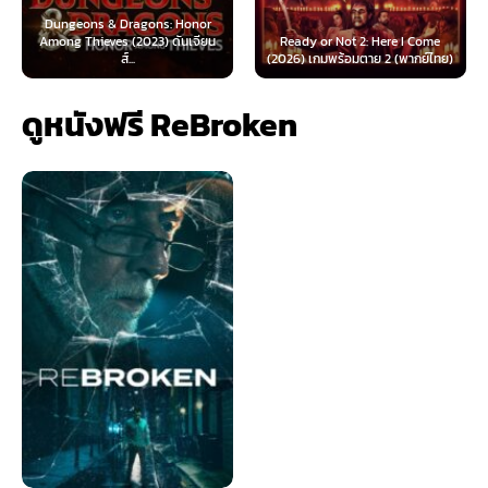
 & Dragons: Honor
ves (2023) ดันเจียน
Ready or Not 2: Here I Come
Now You See Me
ส์...
(2026) เกมพร้อมตาย 2 (พากย์ไทย)
(2025) อาชญ
ดูหนังฟรี ReBroken