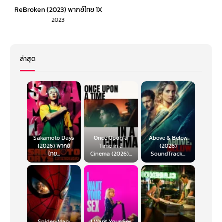
ReBroken (2023) พากย์ไทย 1X
2023
ล่าสุด
Sakamoto Days
Once Upon a
Above & Below
(2026) พากย์
Time in a
(2026)
ไทย...
Cinema (2026)...
SoundTrack...
Spider-Man:
I Want Your Sex