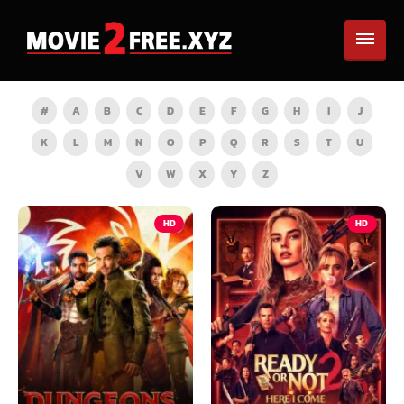
#
A
B
C
D
E
F
G
H
I
J
K
L
M
N
O
P
Q
R
S
T
U
V
W
X
Y
Z
HD
HD