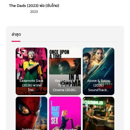
The Dads (2023) พ่อ (ซับไทย)
2023
ล่าสุด
Sakamoto Days
Once Upon a
Above & Below
(2026) พากย์
Time in a
(2026)
ไทย...
Cinema (2026)...
SoundTrack...
Spider-Man:
I Want Your Sex