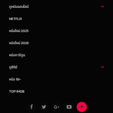
ดูหนังออนไลน์
หนังไทย
หนังฝรั่ง
NETFLIX
หนังเอเชีย
หนังเกาหลี
หนังใหม่ 2025
หนังจีน
หนังญี่ปุ่น
หนังใหม่ 2026
หนังการ์ตูน
ดูซีรีย์
ซีรี่ย์ไทย
ซีรีย์จีน
หนัง 18+
ซีรีย์ฝรั่ง
ซีรีย์เกาหลี
TOP IMDB