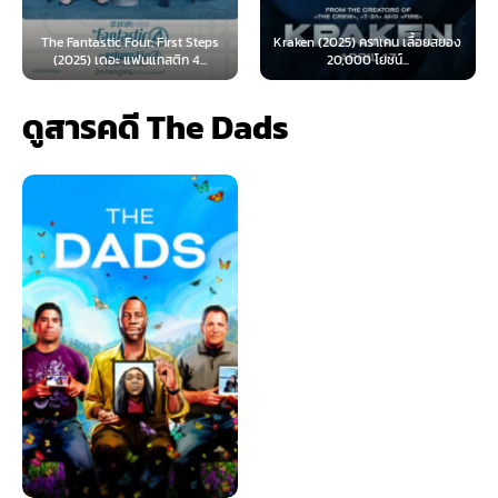
ur: First Steps
Kraken (2025) คราเคน เลื้อยสยอง
Oppenheimer (2023
นแทสติก 4...
20,000 โยชน์...
เมอร์ (พากย์ไ
ดูสารคดี The Dads