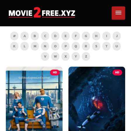
#
A
B
C
D
E
F
G
H
I
J
K
L
M
N
O
P
Q
R
S
T
U
V
W
X
Y
Z
HD
HD