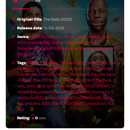
Original title:
The Dads (2023)
Release date:
12-03-2023
Genre:
NETFLIX
,
ครอบครัว Family
,
ดราม่า Drama
,
ดูหนัง
2023
,
ดูหนังออนไลน์
,
ดูหนังออนไลน์ 2023
,
สารคดี
Documentary
,
หนังชีวิต Biography
,
หนังฝรั่ง
,
หนังใหม่
,
หนัง
ใหม่ 2023
Tags:
Netflix
,
The Dads
,
The Dads 037
,
The Dads 123
,
The
Dads 24-hd
,
The Dads 678
,
The Dads bilibili
,
The Dads
moviehd8k
,
The Dads Netflix
,
The Dads ซับไทย
,
The Dads
เต็มเรื่อง
,
ชีวิต
,
ชีวิตวัยรุ่น
,
ดู The Dads
,
ดูสารคดี The Dads
,
ดู
หนัง
,
ดูหนัง 2023
,
ดูหนัง The Dads
,
ดูหนัง2023
,
ดูหนังฟรี
,
ดู
หนังออนไลน์
,
ดูหนังออนไลน์ 4K
,
ดูหนังออนไลน์ imovie hd
,
ดู
หนังออนไลน์037
,
ดูหนังออนไลน์ชัด
,
ดูหนังออนไลน์ฟรี
,
ดูหนัง
ใหม่
,
ดูหนังใหม่ 2023
,
สารคดี
,
หนังครอบครัว
,
หนังดราม่า
,
หนัง
ฝรั่ง
Rating:
0
votes