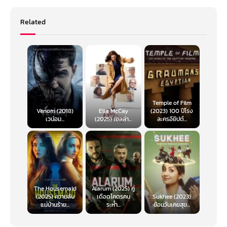
Related
Temple of Film
Venom (2018)
Ella McCay
(2023) 100 ปีโรง
เวน่อม...
(2025) เอลล่า...
ละครอียิปต์...
The Housemaid
Alarum (2025) คู่
(2025) ความลับ
เดือดโคตรคน
Sukhee (2023)
แม่บ้านร้าย...
ระห่ำ...
ย้อนวันเคยสุข...