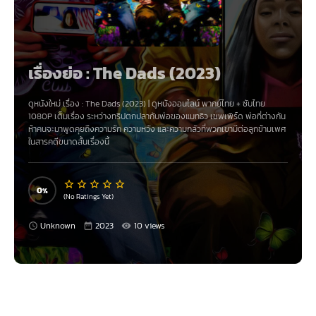
เรื่องย่อ : The Dads (2023)
ดูหนังใหม่ เรื่อง
:
The Dads (2023)
|
ดูหนังออนไลน์
พากย์ไทย
+
ซับไทย
1080P เต็มเรื่อง
ระหว่างทริปตกปลากับพ่อของแมทธิว เชพเพิร์ด พ่อที่ต่างกัน
ห้าคนจะมาพูดคุยถึงความรัก ความหวัง และความกลัวที่พวกเขามีต่อลูกข้ามเพศ
ในสารคดีขนาดสั้นเรื่องนี้
0
(No Ratings Yet)
Unknown
2023
10 views