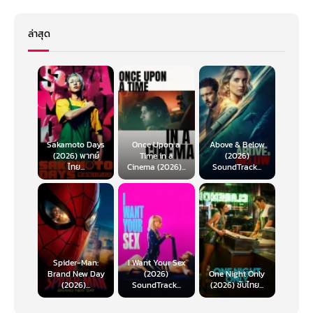
ล่าสุด
Sakamoto Days
Once Upon a
Above & Below
(2026) พากย์
Time in a
(2026)
ไทย...
Cinema (2026)...
SoundTrack...
Spider-Man:
I Want Your Sex
Brand New Day
(2026)
One Night Only
(2026)...
SoundTrack...
(2026) ซับไทย...