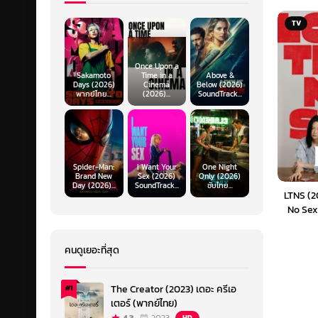
TV
Once Upon a
Sakamoto
Time in a
Above &
Days (2026)
Cinema
Below (2026)
พากย์ไทย...
(2026)...
SoundTrack...
Spider-Man:
I Want Your
One Night
Brand New
Sex (2026)
Only (2026)
Day (2026)...
SoundTrack...
ซับไทย...
LTNS (2
No Sex 
คนดูเยอะที่สุด
The Creator (2023) เดอะ ครีเอ
#1
เตอร์ (พากย์ไทย)
HD