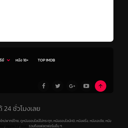
รีย์
หนัง 18+
TOP IMDB
้ 24 ชั่วโมงเลย
ใหม่พากย์ไทย, ดูหนังออนไลน์ไม่กระตุก, หนังออนไลน์HD, หนังฝรั่ง, หนังเอเชีย, หนัง
deo
,
Apple TV
,
Hulu
รวมถึงแฟลตฟอร์มอื่น ๆ