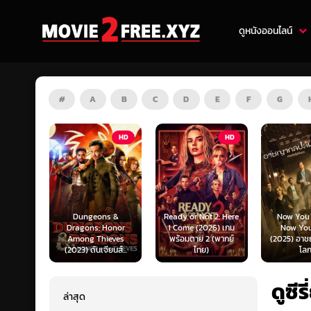
ดูหนังออนไลน์
#
A
B
C
D
E
F
G
HD
HD
HD
s &
Ready or Not 2: Here
Now You See Me:
Honor
I Come (2026) เกม
Now You Don’t
Tron: Are
ieves
พร้อมตาย 2 (พากย์
(2025) อาชญากลปล้น
ทรอน: แอร
ยนส์...
ไทย)
โลก...
ไทย)
ดูซีร
ล่าสุด