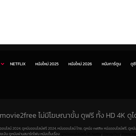
NETFLIX
หนังใหม่ 2025
หนังใหม่ 2026
หนังการ์ตูน
ดูซี
movie2free ไม่มีโฆษณาขั้น ดูฟรี ทั้ง HD 4K ดูได
งออนไลน์ 2024, ดูหนังออนไลน์ฟรี 2024, หนังออนไลน์ ไทย, ดูหนัง netflix หนังออนไลน์ฟรี, ดูหนัง
สียเงิน ดูหนังผ่านสมาร์ทโฟน หนังเต็มเรื่อง
ดูหนังออนไลน์ฟรี 4K
Netfilx
,
DisneyPlus
,
Prime Vi