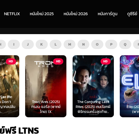
NETFLIX
หนังใหม่ 2025
หนังใหม่ 2026
หนังการ์ตูน
ดูซีรีย์
H
I
J
K
L
M
N
O
P
Q
HD
HD
HD
s (2025)
The Conjuring Last
Spider-
ีส (พากย์
Rites (2025) คนเรียกผี
Elio (2025) เอลิโอ
New Day 
 1X
พิธีกรรมครั้งสุดท้าย...
(พากย์ไทย)
เดอร์-แม
ี่ย์ฟรี LTNS