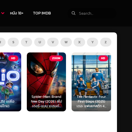
หนัง 18+
TOP IMDB
R
S
T
U
V
W
X
Y
Z
ZOOM
HD
HD
Man: Brand
The Fantastic Four:
Kraken (2025) คราเคน
Oppenh
(2026) สไป
First Steps (2025)
เลื้อยสยอง 20,000
ออพเพนไ
น: แบรนด์...
เดอะ แฟนแทสติก 4...
โยชน์...