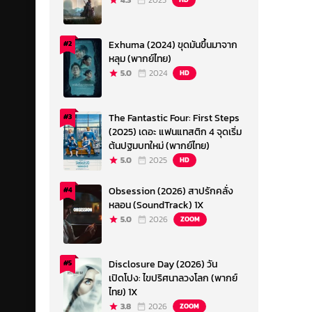
4.3
2023
Exhuma (2024) ขุดมันขึ้นมาจาก
#2
หลุม (พากย์ไทย)
5.0
2024
HD
The Fantastic Four: First Steps
#3
(2025) เดอะ แฟนแทสติก 4 จุดเริ่ม
ต้นปฐมบทใหม่ (พากย์ไทย)
5.0
2025
HD
Obsession (2026) สาปรักคลั่ง
#4
หลอน (SoundTrack) 1X
5.0
2026
ZOOM
Disclosure Day (2026) วัน
#5
เปิดโปง: ไขปริศนาลวงโลก (พากย์
ไทย) 1X
3.8
2026
ZOOM