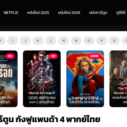
NETFLIX
หนังใหม่ 2025
หนังใหม่ 2026
หนังการ์ตูน
ดูซีรีย์
H
I
J
K
L
M
N
O
P
Q
HD
ZOOM
HD
The Thursday
Mortal Kombat II
Murder Club (2025)
(2026) มอร์ทัล คอม
Supergirl (2026) ซู
ชมรมไขคดีฆาตกรรมวัน
แบท 2 (พากย์ไทย)
เปอร์เกิร์ล (พากย์ไทย)...
พฤหัส...
ร์ตูน กังฟูแพนด้า 4 พากย์ไทย