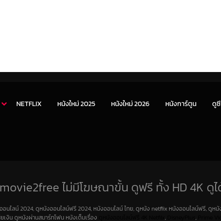
NETFLIX
หนังใหม่ 2025
หนังใหม่ 2026
หนังการ์ตูน
ดูซี
movie2free ไม่มีโฆษณาขั้น ดูฟรี ทั้ง HD 4K ดูได
งออนไลน์ 2024, ดูหนังออนไลน์ฟรี 2024, หนังออนไลน์ ไทย, ดูหนัง netflix หนังออนไลน์ฟรี, ดูหนัง
สียเงิน ดูหนังผ่านสมาร์ทโฟน หนังเต็มเรื่อง
ดูหนังออนไลน์ฟรี 4K
Netfilx
,
DisneyPlus
,
Prime Vi