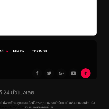
รีย์
หนัง 18+
TOP IMDB
้ 24 ชั่วโมงเลย
ใหม่พากย์ไทย, ดูหนังออนไลน์ไม่กระตุก, หนังออนไลน์HD, หนังฝรั่ง, หนังเอเชีย, หนัง
deo
,
Apple TV
,
Hulu
รวมถึงแฟลตฟอร์มอื่น ๆ