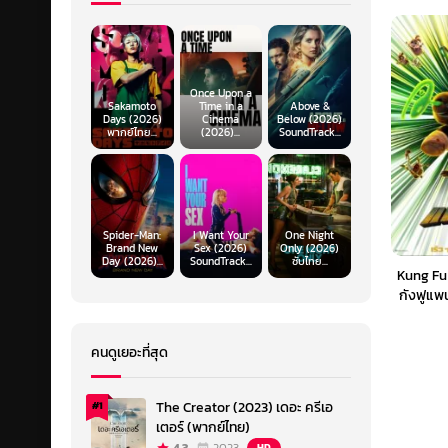
Once Upon a
Sakamoto
Time in a
Above &
Days (2026)
Cinema
Below (2026)
พากย์ไทย...
(2026)...
SoundTrack...
Spider-Man:
I Want Your
One Night
Brand New
Sex (2026)
Only (2026)
Day (2026)...
SoundTrack...
ซับไทย...
Kung Fu
กังฟูแพน
คนดูเยอะที่สุด
The Creator (2023) เดอะ ครีเอ
#1
เตอร์ (พากย์ไทย)
HD