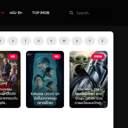
หนัง 18+
TOP IMDB
R
S
T
U
V
W
X
Y
Z
TV
HD
ZOOM
Star Wars: The
Exhuma (2024) ขุด
Mandalorian and
The Last of Us
มันขึ้นมาจากหลุม
Grogu (2026) แมน
Season 1-2 (2025)
(พากย์ไทย)
ดาลอเรี่ยนและโกรกู...
เดอะ ลาสต์ ออฟ อัส