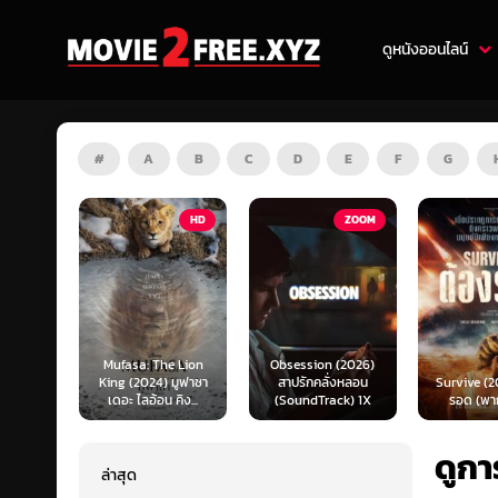
ดูหนังออนไลน์
#
A
B
C
D
E
F
G
HD
ZOOM
HD
ufasa: The Lion
Obsession (2026)
ng (2024) มูฟาซา
สาปรักคลั่งหลอน
Survive (2024) ต้อง
ดอะ ไลอ้อน คิง...
(SoundTrack) 1X
รอด (พากย์ไทย)
ดูกา
ล่าสุด