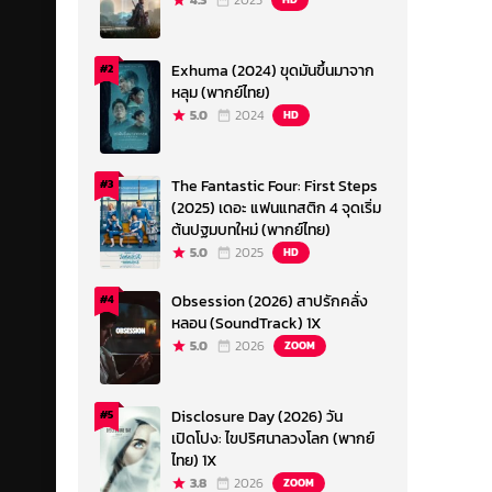
4.3
2023
Exhuma (2024) ขุดมันขึ้นมาจาก
#2
หลุม (พากย์ไทย)
5.0
2024
HD
The Fantastic Four: First Steps
#3
(2025) เดอะ แฟนแทสติก 4 จุดเริ่ม
ต้นปฐมบทใหม่ (พากย์ไทย)
5.0
2025
HD
Obsession (2026) สาปรักคลั่ง
#4
หลอน (SoundTrack) 1X
5.0
2026
ZOOM
Disclosure Day (2026) วัน
#5
เปิดโปง: ไขปริศนาลวงโลก (พากย์
ไทย) 1X
3.8
2026
ZOOM