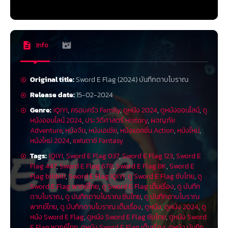
Info
Original title:
Sword E Flag (2024) บันทึกดาบโบราณ
Release date:
15-02-2024
Genre:
iQIYI
,
ครอบครัว Family
,
ดูหนัง 2024
,
ดูหนังออนไลน์
,
ดู
หนังออนไลน์ 2024
,
ประวัติศาสตร์ History
,
ผจญภัย
Adventure
,
หนังจีน
,
หนังเอเชีย
,
หนังแอคชั่น Action
,
หนังใหม่
,
หนังใหม่ 2024
,
แฟนตาซี Fantasy
Tags:
iQIYI
,
Sword E Flag 037
,
Sword E Flag 123
,
Sword E
Flag 447
,
Sword E Flag 678
,
Sword E Flag 8K
,
Sword E
Flag bilibili
,
Sword E Flag IQIYI
,
ดู Sword E Flag ซับไทย
,
ดู
Sword E Flag พากย์ไทย
,
ดู Sword E Flag เต็มเรื่อง
,
ดู บันทึก
ดาบโบราณ
,
ดู บันทึกดาบโบราณ ซับไทย
,
ดู บันทึกดาบโบราณ
พากย์ไทย
,
ดู บันทึกดาบโบราณ เต็มเรื่อง
,
ดูหนัง
,
ดูหนัง 2024
,
ดู
หนัง Sword E Flag
,
ดูหนัง Sword E Flag ซับไทย
,
ดูหนัง Sword
E Flag พากย์ไทย
,
ดูหนัง Sword E Flag เต็มเรื่อง
,
ดูหนัง บันทึก