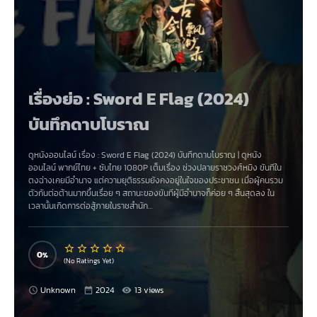
เรื่องย่อ : Sword E Flag (2024)
บันทึกดาบโบราณ
ดูหนังออนไลน์ เรื่อง
:
Sword E Flag (2024) บันทึกดาบโบราณ
|
ดูหนัง
ออนไลน์
พากย์ไทย
+
ซับไทย
1080P
เต็มเรื่อง ช่วงปลายราชวงศ์หมิง ขันทีใน
ตงฉ่างเคยมีอำนาจ แต่ความยุติธรรมยังคงอยู่ในใจของประชาชน เมื่อผู้คนรวม
ตัวกันต่อต้านมากขึ้นเรื่อย ๆ สถานะของขันทีผู้มีอำนาจก็ค่อย ๆ สิ้นสุดลง ใน
เวลานั้นเกิดการต่อสู้ภายในราชสำนัก…
0
(No Ratings Yet)
Unknown
2024
13 views