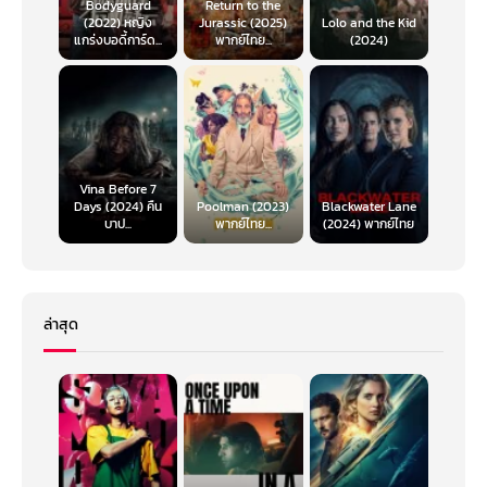
Bodyguard
Return to the
(2022) หญิง
Jurassic (2025)
Lolo and the Kid
แกร่งบอดี้การ์ด...
พากย์ไทย...
(2024)
Vina Before 7
Days (2024) คืน
Poolman (2023)
Blackwater Lane
บาป...
พากย์ไทย...
(2024) พากย์ไทย
ล่าสุด