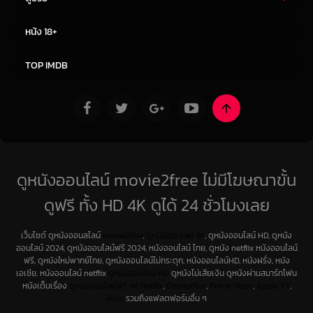
ซีรี่ย์ไทย
ซีรีย์จีน
หนัง 18+
ซีรีย์ฝรั่ง
ซีรีย์เกาหลี
TOP IMDB
ดูหนังออนไลน์ movie2free ไม่มีโฆษณาขั้น
ดูฟรี ทั้ง HD 4K ดูได้ 24 ชั่วโมงเลย
เว็บไซต์ ดูหนังออนลไลน์
movie2free
,
ดูหนังออนไลน์ 4K
, ดูหนังออนไลน์ HD, ดูหนัง
ออนไลน์ 2024, ดูหนังออนไลน์ฟรี 2024, หนังออนไลน์ ไทย, ดูหนัง netflix หนังออนไลน์
ฟรี, ดูหนังใหม่พากย์ไทย, ดูหนังออนไลน์ไม่กระตุก, หนังออนไลน์HD, หนังฝรั่ง, หนัง
เอเชีย, หนังออนไลน์ netflix
ดูหนังออนไลน์ HD
ดูหนังไม่เสียเงิน ดูหนังผ่านสมาร์ทโฟน
หนังเต็มเรื่อง
ดูหนังออนไลน์ฟรี 4K
Netfilx
,
DisneyPlus
,
Prime Video
,
Apple TV
,
Hulu
รวมถึงแฟลตฟอร์มอื่น ๆ