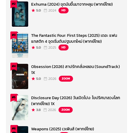
Exhuma (2024) ขุดมันขึ้นมาจากหลุม (พากย์ไทย)
#2
5.0
2024
HD
The Fantastic Four: First Steps (2025) เดอะ แฟน
#3
แทสติก 4 จุดเริ่มต้นปฐมบทใหม่ (พากย์ไทย)
5.0
2025
HD
Obsession (2026) สาปรักคลั่งหลอน (SoundTrack)
#4
1X
5.0
2026
ZOOM
Disclosure Day (2026) วันเปิดโปง: ไขปริศนาลวงโลก
#5
(พากย์ไทย) 1X
3.8
2026
ZOOM
Weapons (2025) เวเพินส์ (พากย์ไทย)
#6