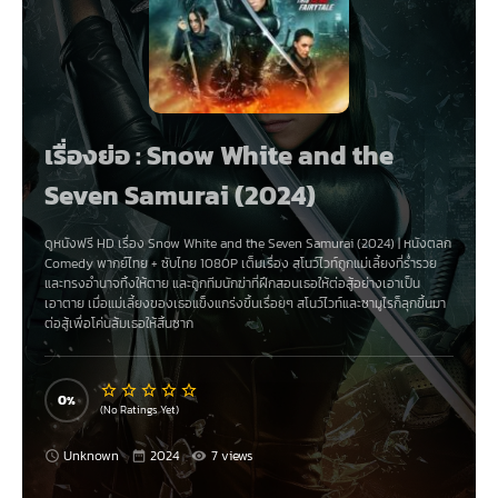
เรื่องย่อ : Snow White and the
Seven Samurai (2024)
ดูหนังฟรี HD เรื่อง
Snow White and the Seven Samurai (2024)
|
หนังตลก
Comedy
พากย์ไทย + ซับไทย 1080P เต็มเรื่อง สโนว์ไวท์ถูกแม่เลี้ยงที่ร่ำรวย
และทรงอำนาจทิ้งให้ตาย และถูกทีมนักฆ่าที่ฝึกสอนเธอให้ต่อสู้อย่างเอาเป็น
เอาตาย เมื่อแม่เลี้ยงของเธอแข็งแกร่งขึ้นเรื่อยๆ สโนว์ไวท์และซามูไรก็ลุกขึ้นมา
ต่อสู้เพื่อโค่นล้มเธอให้สิ้นซาก
0
(No Ratings Yet)
Unknown
2024
7 views