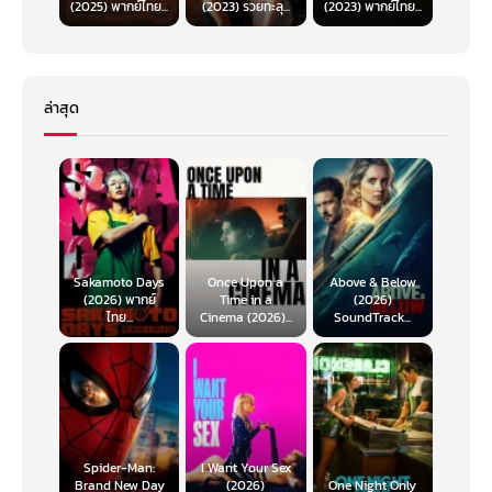
(2025) พากย์ไทย...
(2023) รวยทะลุ...
(2023) พากย์ไทย...
ล่าสุด
Sakamoto Days
Once Upon a
Above & Below
(2026) พากย์
Time in a
(2026)
ไทย...
Cinema (2026)...
SoundTrack...
Spider-Man:
I Want Your Sex
Brand New Day
(2026)
One Night Only