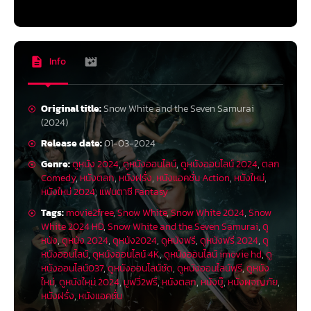
Info
Original title:
Snow White and the Seven Samurai
(2024)
Release date:
01-03-2024
Genre:
ดูหนัง 2024
,
ดูหนังออนไลน์
,
ดูหนังออนไลน์ 2024
,
ตลก
Comedy
,
หนังตลก
,
หนังฝรั่ง
,
หนังแอคชั่น Action
,
หนังใหม่
,
หนังใหม่ 2024
,
แฟนตาซี Fantasy
Tags:
movie2free
,
Snow White
,
Snow White 2024
,
Snow
White 2024 HD
,
Snow White and the Seven Samurai
,
ดู
หนัง
,
ดูหนัง 2024
,
ดูหนัง2024
,
ดูหนังฟรี
,
ดูหนังฟรี 2024
,
ดู
หนังออนไลน์
,
ดูหนังออนไลน์ 4K
,
ดูหนังออนไลน์ imovie hd
,
ดู
หนังออนไลน์037
,
ดูหนังออนไลน์ชัด
,
ดูหนังออนไลน์ฟรี
,
ดูหนัง
ใหม่
,
ดูหนังใหม่ 2024
,
มูฟวี่2ฟรี
,
หนังตลก
,
หนังบู๊
,
หนังผจญภัย
,
หนังฝรั่ง
,
หนังแอคชั่น