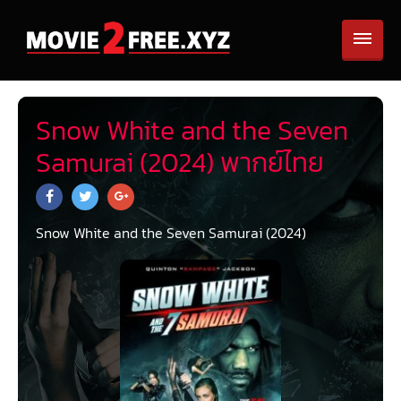
Snow White and the Seven
Samurai (2024) พากย์ไทย
Snow White and the Seven Samurai (2024)