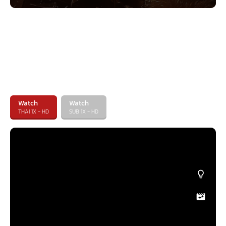
Watch
Watch
THAI 1X - HD
SUB 1X - HD