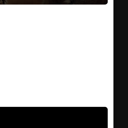
มากว่าหมื่นปีนั้นคือ
ค เวสต์ – Dominic West ) และพวก เฮเลียมไมท์ ที่มีเจ้าหญิง เด
) คนสวย ที่พยายามดิ้นรนหาหนทางยุติการต่อสู้และกอบกู้ดวงดาวที่
ทโดย เทย์เลอร์ เคิร์ธ – Taylor Kitsch) อดีตนายทหารยศร้อยเอกผู้เบื่อ
ยังดาวบาร์ซูม(ดาวอังคาร)อันลึกลับ โดยหาสาเหตุไม่ได้
แย้งของชนเผ่า 2 เผ่าบนดาวบาร์ซูม ซึ่งกำลังจะก่อสงครามครั้ง
ก็ได้ผู้ช่วยที่ดีอย่าง ชนเผ่าธาร์คส์ และ “เจ้าหญิง เดจาห์ ธอริส” ผู้
ำลังจะอุบัติ ในดวงดาวที่พร้อมจะล่มสลายได้เพียงพริบตา ความ
เพียงคนเดียว!