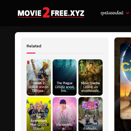
ดูหนังออนไลน์
Related
In Good
Hands 2
The Plague
Mster Qianhe
(2024) ฝากรัก
(2025) พากย์
(2024) นัก
ไว้ให้ดูแล...
ไทย...
พรตเชียนเฮ่อ...
The
Retirement
Plan (2023)
เดี่ยวสเปเชีย
โจ๋วัยเก๋า
ล:...
บังเอิญรัก...