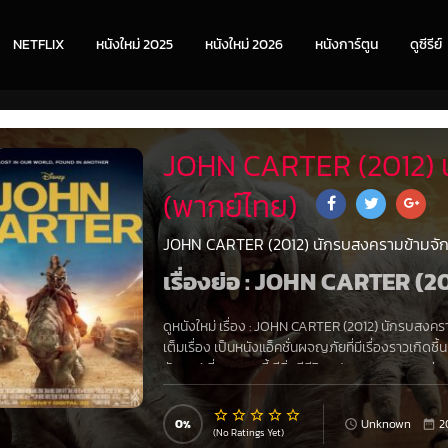
NETFLIX
หนังใหม่ 2025
หนังใหม่ 2026
หนังการ์ตูน
ดูซีรีย์
JOHN CARTER (2012) 
(พากย์ไทย)
JOHN CARTER (2012) นักรบสงครามข้ามจั
เรื่องย่อ : JOHN CARTER (
ดูหนังใหม่ เรื่อง
:
JOHN CARTER (2012) นักรบสงครา
เต็มเรื่อง
เป็นหนังแอ็คชั่นผจญภัยที่มีเรื่องราวเกิดชึ้น
อังคาร) ที่ดาวดวงนี้ มีสิ่งมีชีวิตแปลกตาหลายชนเผ่า 
ดันแกนส์ เผ่าตัวเขียว ที่ถูกเรียกว่าพวกป่าเถื่อน คือเ
0
Unknown
2
และชนผ่าจอมบงการที่หวังจะเป็นผู้ครอบครองดาวบาร์ซู
(No Ratings Yet)
ที่ครั้งหนึ่งเคยเป็นดวงดาวที่อุดมไปด้วยชีวิตและอา