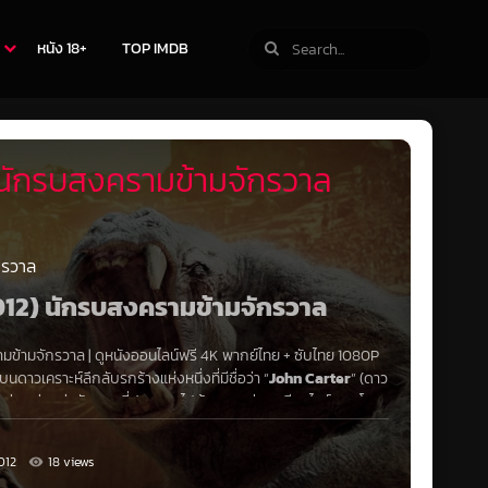
หนัง 18+
TOP IMDB
นักรบสงครามข้ามจักรวาล
กรวาล
2012) นักรบสงครามข้ามจักรวาล
มข้ามจักรวาล
|
ดูหนังออนไลน์ฟรี 4K
พากย์ไทย
+
ซับไทย
1080P
บนดาวเคราะห์ลึกลับรกร้างแห่งหนึ่งที่มีชื่อว่า “
John Carter
” (ดาว
อย่างเช่น เผ่าตัวแดง ที่ประกอบไปด้วย ชนเผ่า เฮเลียมไมท์ และ โซ
ผ่า ธาร์คส์ และ เผ่าผู้ทรงอานุภาพ
012
18 views
มแต่เพียงผู้เดียว อย่างชนเผ่า เธิร์นส์ ดาวบาร์ซูม จอห์น คาเตอร์
รยธรรมที่ดีมาตลอด แต่มาบัดนี้เป็นเพียงดวงดาวที่กำลังจะสิ้นสลาย