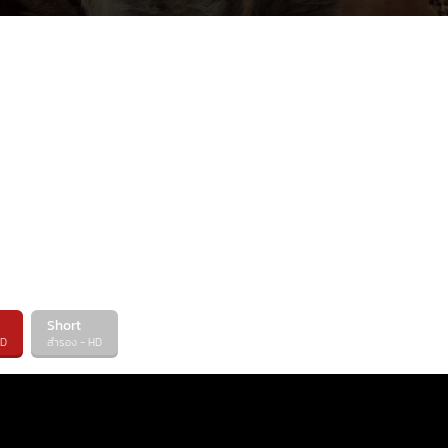
จากความขัดแย่งอย่างรุ่นแรงของ สองชนเผ่าที่คุกกรุ่น
พวก โซดันแกนส์ ที่นำโดย แซบบ์ ธาน (รับบทโดย โดมินิ
จาห์ ธอริส (รับทบโดย ลีน คอลลินส์ – Lynn Collins
เธอรักเอาไว้ให้ได้ เรื่องย่อ “จอห์น คาร์เตอร์” (รับบ
หน่ายสงคราม แต่มีเหตุบังเอิญที่เขาต้องถูกส่งตัวไป
และการเข้าไปอยู่ท่ามกลางกระแสสงครามแห่งความขัด
ใหญ่ของผู้ที่อาศัยอยู่บนดาวดวงนั้น แต่จอห์น คาร์เตอร์ 
เลอโฉม เขาจะทำอย่างไรเมื่อมหาสงครามแห่งดวงดาวก
อยู่รอดของดาวดวงนี้และผู้คนทั้งหลายขึ้นอยู่กับเขา
Short
HD
สำรอง - HD