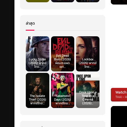
ล่าสุด
Evil Dead
Lucky Strike
Burn (2026)
Lockbox
(2026) พากย์
ผีอมตะแผด
(2026) พากย์
ไทย...
เผา...
ไทย...
Watch
Once Upon a
The Isolate
Sakamoto
Time in a
THAI - 
Thief (2026)
Days (2026)
Cinema
พากย์ไทย...
พากย์ไทย...
(2026)...