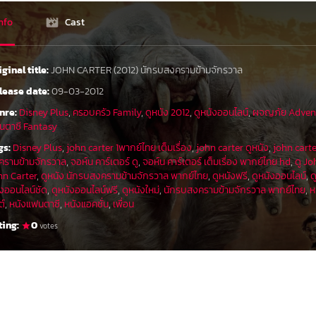
nfo
Cast
iginal title:
JOHN CARTER (2012) นักรบสงครามข้ามจักรวาล
lease date:
09-03-2012
nre:
Disney Plus
,
ครอบครัว Family
,
ดูหนัง 2012
,
ดูหนังออนไลน์
,
ผจญภัย Adven
นตาซี Fantasy
gs:
Disney Plus
,
john carter 1พากย์ไทย เต็มเรื่อง
,
john carter ดูหนัง
,
john cart
ครามข้ามจักรวาล
,
จอห์น คาร์เตอร์ ดู
,
จอห์น คาร์เตอร์ เต็มเรื่อง พากย์ไทย hd
,
ดู Jo
hn Carter
,
ดูหนัง นักรบสงครามข้ามจักรวาล พากย์ไทย
,
ดูหนังฟรี
,
ดูหนังออนไลน์
,
ด
ังออนไลน์ชัด
,
ดูหนังออนไลน์ฟรี
,
ดูหนังใหม่
,
นักรบสงครามข้ามจักรวาล พากย์ไทย
,
ห
ต์
,
หนังแฟนตาซี
,
หนังแอคชั่น
,
เพื่อน
ting:
0
votes