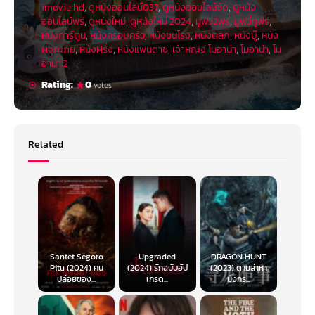
imovie hd
,
ดูหนังออนไลน์037
,
ดูหนังออนไลน์ชัด
,
ดูหนัง
ออนไลน์ฟรี
,
ดูหนังใหม่
,
ดูหนังใหม่ 2024
,
มูฟวี่2ฟรี
,
มูฟวี่ทูฟรี
,
หนังการ์ตูน
,
หนังครอบครัว
,
หนังชนโรง
,
หนังตลก
,
หนังบู๊
,
หนัง
ผจญภัย
,
หนังฝรั่ง
,
หนังแฟนตาซี
,
เจ้าหญิง โมอาน่า
,
โมอาน่า
,
โม
อาน่า 2
Rating:
0
votes
ตัวอย่างหนัง
Moana 2 โมอาน่า 2
Related
Moana 2 โมอาน่า 2 นักแสดงให้เสียงพากย์ มี
ใครบ้าง
Auli’i Cravalho ให้เสียงพากย์ โมอาน่า
Dwayne Johnson ให้เสียงพากย์ มาวอิ
Rachel House ให้เสียงพากย์ Gramma Tala
Santet Segoro
Upgraded
DRAGON HUNT
Pitu (2024) ฅน
(2024) รักฉบับอัป
(2023) ตามล่าหา
Temuera Morrison ให้เสียงพากย์ Chief Tui
ปล่อยของ...
เกรด...
มังกร...
Nicole Scherzinger ให้เสียงพากย์ Sina
Hualālai Chung ให้เสียงพากย์ Moni
David Fane ให้เสียงพากย์ Kele