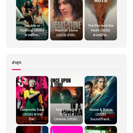
Rose Matafeo ให้เสียงพากย์ Loto
Awhimai Frase ให้เสียงพากย์ Matangi
Gerald Ramsey ให้เสียงพากย์ บรรพบุรุษของโมอาน่า Tautai Vasa
Khaleesi Lambert-Tsuda ให้เสียงพากย์ Simea น้องสาวสุดน่ารัก
ของโมอาน่า
Double or
The Fire and the
Nothing (2024)
Heart of Stone
Moth (2025)
ตรียมออกผจญภัยครั้งใหม่ไปค้นพบความ
พากย์ไทย...
(2023) ฮาร์ท...
พากย์ไทย...
มหัศจรรย์ที่เหนือจินตนาการ กับโมอาน่าและมา
วอิใน Disney’s Moana 2 โมอาน่า 2 วันพุธที่ 4
ธันวาคม 2024 นี้ในโรงภาพยนตร์
ล่าสุด
Sakamoto Days
Once Upon a
Above & Below
(2026) พากย์
Time in a
(2026)
ไทย...
Cinema (2026)...
SoundTrack...