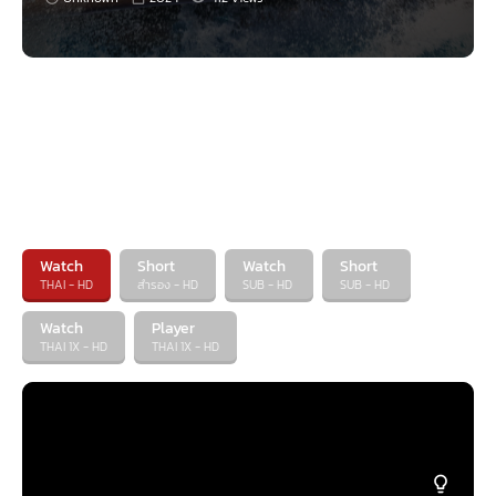
สัญจร โมอาน่าจะต้องออกผจญภัยสู่ท้องทะเลอันไกลโพ้นของโอเชียเนียอีก
ครั้ง เผชิญหน้ากับอันตรายต่าง ๆ กับการผจญภัยที่เธอไม่เคยพบเจอที่ไหน
มาก่อน
Moana หรือ โมอาน่า แอนิเมชั่นแนวผจญภัยที่ใครหลายคนตั้งตารอ กับเรื่องราว
ของเจ้าหญิงดิสนีย์ที่ฉีกขนบทำเนียมรูปแบบเดิม ๆ เพราะไม่ได้ดำเนินเรื่องด้วย
ความรักหนุ่มสาว แต่เป็นเรื่องราวของตัวละครหญิงที่เติบโตขึ้นมาในฐานะของ
ผู้นำ และต้องเดินหน้าทำภารกิจอันท้าทายเพื่อปกป้องผู้คนของเธอเอาไว้ให้ได้
ถือเป็นเสน่ห์ข้อสำคัญที่ทำให้หลายคนตกหลุมรักตัวละครที่พากย์เสียงโดย อัล
ลิ‘อิ คราวัลโย่ คนนี้ และในภาคต่อ Moana 2 หรือ โมอาน่า 2 ความแตกต่างดัง
กล่าวก็จะถูกต่อยอดขึ้นไปอีกขั้นหนึ่ง เมื่อ โมอาน่า ได้เติบโตขึ้นเป็นผู้ใหญ่ และได้
รับความเคารพจากผู้คนภายใต้การนำของเธอมากขึ้น เรื่องราวจะเป็นอย่างไรมา
ติดตามได้พร้อม ๆ กันเลย
Watch
Short
Watch
Short
THAI - HD
สำรอง - HD
SUB - HD
SUB - HD
Watch
Player
THAI 1X - HD
THAI 1X - HD