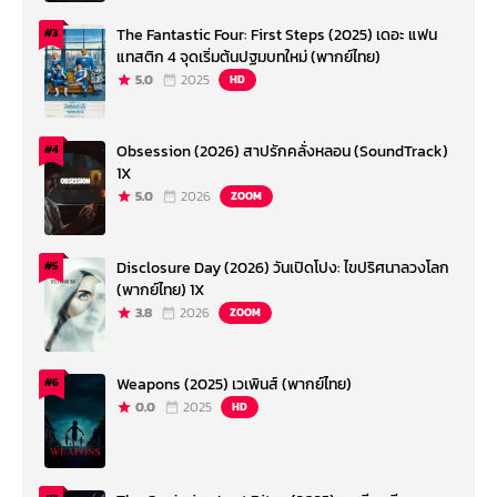
The Fantastic Four: First Steps (2025) เดอะ แฟน
#3
แทสติก 4 จุดเริ่มต้นปฐมบทใหม่ (พากย์ไทย)
5.0
2025
HD
Obsession (2026) สาปรักคลั่งหลอน (SoundTrack)
#4
1X
5.0
2026
ZOOM
Disclosure Day (2026) วันเปิดโปง: ไขปริศนาลวงโลก
#5
(พากย์ไทย) 1X
3.8
2026
ZOOM
Weapons (2025) เวเพินส์ (พากย์ไทย)
#6
0.0
2025
HD