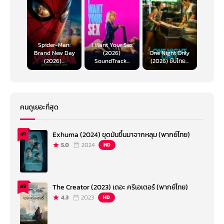
Spider-Man:
I Want Your Sex
Brand New Day
(2026)
One Night Only
(2026)...
SoundTrack...
(2026) ซับไทย...
เครดิต : https://movie.kapook.com/view286429.html
คนดูเยอะที่สุด
Exhuma (2024) ขุดมันขึ้นมาจากหลุม (พากย์ไทย)
#1
5.0
2024
HD
The Creator (2023) เดอะ ครีเอเตอร์ (พากย์ไทย)
#2
4.3
2023
HD