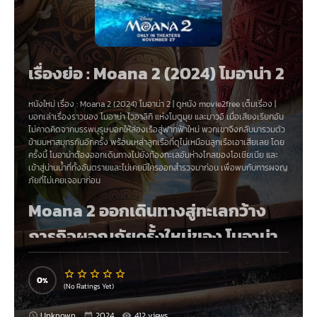
เรื่องย่อ : Moana 2 (2024) โมอาน่า 2
หนังใหม่ เรื่อง
:
Moana 2 (2024) โมอาน่า 2
|
ดูหนัง movie2free
เ
ต็มเรื่อง |
บอกเล่าเรื่องราวของ โมอาน่า ไวอาลิกิ แห่งโมตูนุย และมาวอิ เมื่อเสียงเรียกอัน
ไม่คาดคิดจากบรรพบุรุษบอกให้ล่องเรือสู่ฟากฟ้าใหม่ พวกเขาจึงกลับมารวมตัว
ข้ามมหาสมุทรกันอีกครั้ง พร้อมเหล่าลูกเรือที่ดูไม่เหมือนลูกเรือเอาเสียเลย โดย
ครั้งนี้ โมอาน่าต้องออกเดินทางไปยังท้องทะเลอันห่างไกลของโอเชียเนีย และ
เข้าสู่น่านน้ำที่ทั้งอันตรายและไม่เคยมีใครออกสำรวจมาก่อน เพื่อพบกับการผจญ
ภัยที่ไม่เคยเจอมาก่อน
Moana 2 ออกเดินทางสู่ทะเลกว้าง
ภารกิจผจญภัยครั้งใหม่ของ โมอาน่า
แห่ง โมตูนุย
0
(No Ratings Yet)
Moana 2 การเดินทางครั้งใหม่ของ โมอาน่า และ มาวอิ สามปีหลังจากการออก
ผจญภัยร่วมกับเหล่าสหาย หลังจากได้รับเสียงเพรียกจากบรรพบุรุษของนัก
Unknown
2024
412 views