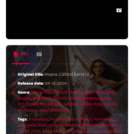
Info
Original title:
Moana 2 (2024) โมอาน่า 2
Release date:
04-12-2024
Genre:
Disney Plus
,
ครอบครัว Family
,
ดูหนัง 2024
,
ดูหนัง
ออนไลน์
,
ดูหนังออนไลน์ 2024
,
ผจญภัย Adventure
,
หนัง
การ์ตูน
,
หนังตลก
,
หนังฝรั่ง
,
หนังใหม่
,
หนังใหม่ 2024
,
อนิเมชั่น
Animation
,
แฟนตาซี Fantasy
Tags:
Animetion
,
Moana 2
,
movie2free
,
ดู Animetion
,
ดู
หนัง
,
ดูหนัง 2024
,
ดูหนัง Animetion
,
ดูหนัง2024
,
ดูหนังฟรี
,
ดู
หนังฟรี 2024
,
ดูหนังออนไลน์
,
ดูหนังออนไลน์ 4K
,
ดูหนังออนไลน์