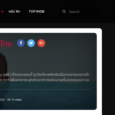
หนัง 18+
TOP IMDB
์ไทย
dy
ดูฟรี |
ชีวิตของแอนดี้ กูดริชต้องพลิกผันเมื่อภรรยาของเขาเข้า
ล็ก กูดริชพึ่งพาเกรซ
ลูกสาวจากการแต่งงานครั้งแรกของเขา จน
024
9 views