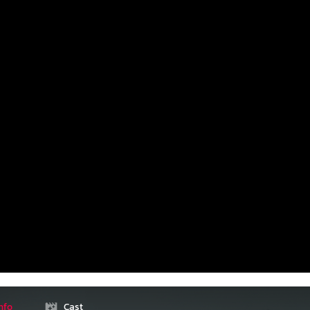
nfo
Cast