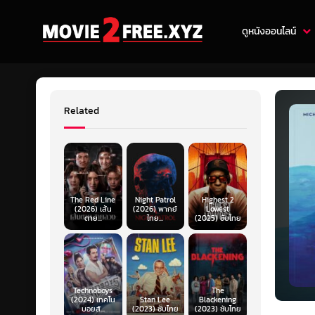
ดูหนังออนไลน์
Related
The Red Line
Night Patrol
Highest 2
(2026) เส้น
(2026) พากย์
Lowest
ตาย...
ไทย...
(2025) ซับไทย
Technoboys
The
(2024) เทคโน
Stan Lee
Blackening
บอยส์...
(2023) ซับไทย
(2023) ซับไทย