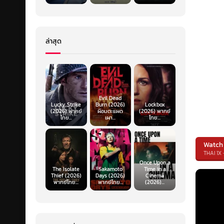
ล่าสุด
Evil Dead
Lucky Strike
Burn (2026)
Lockbox
(2026) พากย์
ผีอมตะแผด
(2026) พากย์
ไทย...
เผา...
ไทย...
Watch
THAI 1X 
Once Upon a
The Isolate
Sakamoto
Time in a
Thief (2026)
Days (2026)
Cinema
พากย์ไทย...
พากย์ไทย...
(2026)...