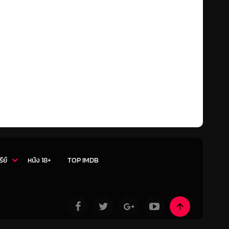
รีย์
หนัง 18+
TOP IMDB