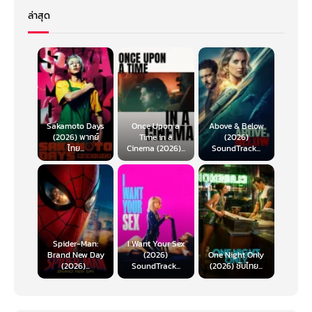
ล่าสุด
Sakamoto Days
Once Upon a
Above & Below
(2026) พากย์
Time in a
(2026)
ไทย...
Cinema (2026)...
SoundTrack...
Spider-Man:
I Want Your Sex
Brand New Day
(2026)
One Night Only
(2026)...
SoundTrack...
(2026) ซับไทย...