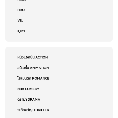
HBO
VIU
IQIYI
หนังแอคชั่น ACTION
อนิเมชั่น ANIMATION
โรแมนติก ROMANCE
ตลก COMEDY
ดราม่า DRAMA
ระทึกขวัญ THRILLER