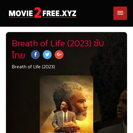
Breath of Life (2023) ซับ
ไทย
Breath of Life (2023)