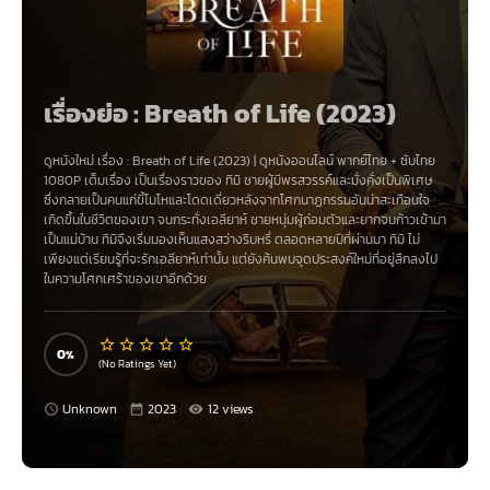
เรื่องย่อ : Breath of Life (2023)
ดูหนังใหม่ เรื่อง
:
Breath of Life (2023)
|
ดูหนังออนไลน์
พากย์ไทย
+
ซับไทย
1080P เต็มเรื่อง เป็นเรื่องราวของ ทิมิ ชายผู้มีพรสวรรค์และมั่งคั่งเป็นพิเศษ
ซึ่งกลายเป็นคนแก่ขี้โมโหและโดดเดี่ยวหลังจากโศกนาฏกรรมอันน่าสะเทือนใจ
เกิดขึ้นในชีวิตของเขา จนกระทั่งเอลียาห์ ชายหนุ่มผู้ถ่อมตัวและยากจนก้าวเข้ามา
เป็นแม่บ้าน ทิมิจึงเริ่มมองเห็นแสงสว่างริบหรี่ ตลอดหลายปีที่ผ่านมา ทิมิ ไม่
เพียงแต่เรียนรู้ที่จะรักเอลียาห์เท่านั้น แต่ยังค้นพบจุดประสงค์ใหม่ที่อยู่ลึกลงไป
ในความโศกเศร้าของเขาอีกด้วย
0
(No Ratings Yet)
Unknown
2023
12 views