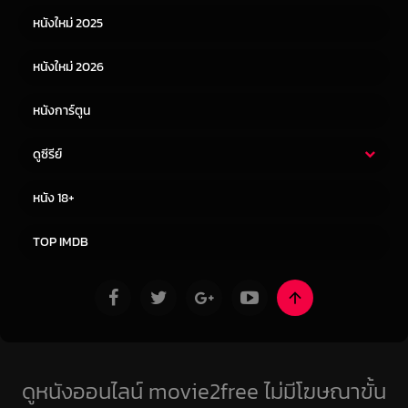
หนังใหม่ 2025
หนังจีน
หนังญี่ปุ่น
หนังใหม่ 2026
หนังการ์ตูน
ดูซีรีย์
ซีรี่ย์ไทย
ซีรีย์จีน
หนัง 18+
ซีรีย์ฝรั่ง
ซีรีย์เกาหลี
TOP IMDB
ดูหนังออนไลน์ movie2free ไม่มีโฆษณาขั้น