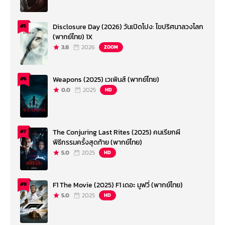
Disclosure Day (2026) วันเปิดโปง: ไขปริศนาลวงโลก
#5
(พากย์ไทย) 1X
3.8
2026
ZOOM
Weapons (2025) เวเพินส์ (พากย์ไทย)
#6
0.0
2025
HD
The Conjuring Last Rites (2025) คนเรียกผี
#7
พิธีกรรมครั้งสุดท้าย (พากย์ไทย)
5.0
2025
HD
F1 The Movie (2025) F1 เดอะ มูฟวี่ (พากย์ไทย)
#8
5.0
2025
HD