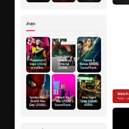
ล่าสุด
Once Upon a
Sakamoto
Time in a
Above &
Days (2026)
Cinema
Below (2026)
พากย์ไทย...
(2026)...
SoundTrack...
Watch
Spider-Man:
I Want Your
One Night
THAI - 
Brand New
Sex (2026)
Only (2026)
Day (2026)...
SoundTrack...
ซับไทย...