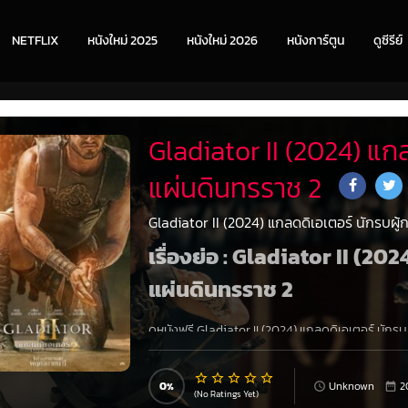
NETFLIX
หนังใหม่ 2025
หนังใหม่ 2026
หนังการ์ตูน
ดูซีรีย์
Gladiator II (2024) แกล
แผ่นดินทรราช 2
Gladiator II (2024) แกลดดิเอเตอร์ นักรบผู้
เรื่องย่อ : Gladiator II (202
แผ่นดินทรราช 2
ดูหนังฟรี
Gladiator II (2024) แกลดดิเอเตอร์ นักรบผ
ของ ลูเซียส ลูกชายของอดีตคนรักของ แม็กซิมัส อย
ได้เห็นการเสียชีวิตของวีรบุรุษผู้เป็นที่เคารพนับถืออย
สังเวียนโคลอสเซียม หลังจากบ้านของเขาถูกยึดครอ
0
Unknown
2
(No Ratings Yet)
เหี้ยมโหด ด้วยความโกรธภายในใจและอนาคตของจักรวร