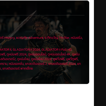
ตร์ History
,
ผจญภัย Adventure
,
ระทึกขวัญ Thriller
,
หนังฝรั่ง
,
IATOR II
,
GLADIATOR II 2024
,
GLADIATOR II Full HD
,
งฟรี
,
ดูหนังฟรี 2024
,
ดูหนังออนไลน์
,
ดูหนังออนไลน์ 4K
,
ดูหนัง
กลดิเอเตอร์2
,
ดูหนังใหม่
,
ดูหนังใหม่ 2024
,
มูฟวี่2ฟรี
,
มูฟวี่ทูฟรี
,
งคราม
,
หนังแอคชั่น
,
แกลดดิเอเตอร์ 2
,
แกลดดิเอเตอร์ 2024
,
แก
ย
,
แกลดิเอเตอร์ พากย์ไทย