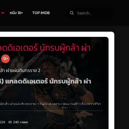
หนัง 18+
TOP IMDB
ดดิเอเตอร์ นักรบผู้กล้า ผ่า
กล้า ผ่าแผ่นดินทรราช 2
4) แกลดดิเอเตอร์ นักรบผู้กล้า ผ่า
ู้กล้า ผ่าแผ่นดินทรราช 2
|
หนังสงคราม War
ดูฟรี
|
เรื่องราวชีวิต
่าง ลูซิเลีย หลังจากความตายของแกลดดิเอเตอร์
หลายปีหลังจากที่
่าง แม็กซิมัส ด้วยน้ำมือของลุงของเขา ลูเซียส ถูกบังคับให้เข้าสู่
งโดยจักรพรรดิเผด็จการผู้ปกครองกรุงโรมด้วยอำนาจอัน
024
240 views
รดิที่แขวนอยู่บนเส้นด้าย ลูเซียส ต้องหันกลับไปหาค้นหาความ