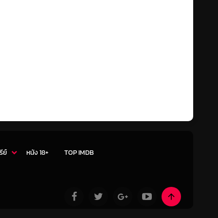
รีย์
หนัง 18+
TOP IMDB