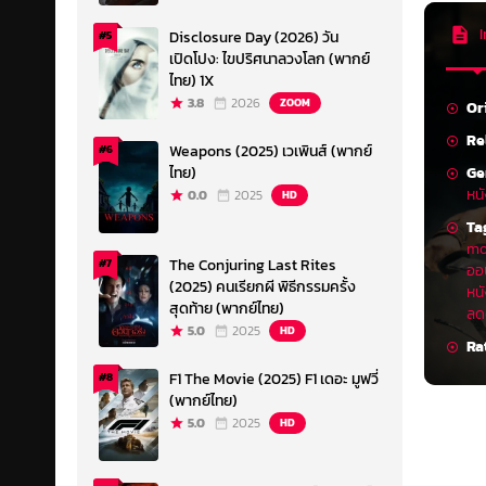
I
Disclosure Day (2026) วัน
#5
เปิดโปง: ไขปริศนาลวงโลก (พากย์
ไทย) 1X
3.8
2026
ZOOM
Or
Re
Weapons (2025) เวเพินส์ (พากย์
#6
Ge
ไทย)
หน
0.0
2025
HD
Ta
mo
The Conjuring Last Rites
#7
ออ
(2025) คนเรียกผี พิธีกรรมครั้ง
หน
สุดท้าย (พากย์ไทย)
ลดด
5.0
2025
HD
Ra
F1 The Movie (2025) F1 เดอะ มูฟวี่
#8
(พากย์ไทย)
5.0
2025
HD