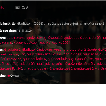
nfo
Cast
iginal title:
Gladiator II (2024) แกลดดิเอเตอร์ นักรบผู้กล้า ผ่าแผ่นดินทรราช 2
lease date:
14-11-2024
nre:
ดราม่า Drama
,
ดูหนัง 2024
,
ดูหนังออนไลน์
,
ดูหนังออนไลน์ 2024
,
ประวัติศาส
ังสงคราม
,
หนังแอคชั่น Action
,
หนังใหม่
,
หนังใหม่ 2024
gs:
Gladiator 2
,
Gladiator 2 หนังมหากาพย์สงคราม
,
gladiator 2 เรื่องย่อ
,
GLAD
vie2free
,
war
,
ชีวิต
,
ดูหนัง
,
ดูหนัง 2024
,
ดูหนัง แกลดิเอเตอร์ 2
,
ดูหนัง2024
,
ดูหนั
นไลน์ imovie hd
,
ดูหนังออนไลน์037
,
ดูหนังออนไลน์ชัด
,
ดูหนังออนไลน์ฟรี
,
ดูหนังแ
ังนักรบ
,
หนังบู๊
,
หนังประวัติศาสตร์
,
หนังผจญภัย
,
หนังฝรั่ง
,
หนังระทึกขวัญ
,
หนังส
ิเอเตอร์ Full HD
,
แกลดดิเอเตอร์ ภาค 2
,
แกลดิเอเตอร์ 2
,
แกลดิเอเตอร์ 2 พากย์ไท
ting:
0
votes