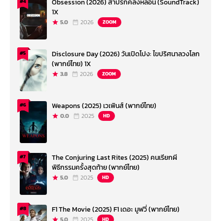
Obsession (2026) สาปรักคลั่งหลอน (SoundTrack)
#4
1X
5.0
2026
ZOOM
Disclosure Day (2026) วันเปิดโปง: ไขปริศนาลวงโลก
#5
(พากย์ไทย) 1X
3.8
2026
ZOOM
Weapons (2025) เวเพินส์ (พากย์ไทย)
#6
0.0
2025
HD
The Conjuring Last Rites (2025) คนเรียกผี
#7
พิธีกรรมครั้งสุดท้าย (พากย์ไทย)
5.0
2025
HD
F1 The Movie (2025) F1 เดอะ มูฟวี่ (พากย์ไทย)
#8
5.0
2025
HD