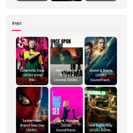
ล่าสุด
Sakamoto Days
Once Upon a
Above & Below
(2026) พากย์
Time in a
(2026)
ไทย...
Cinema (2026)...
SoundTrack...
Spider-Man:
I Want Your Sex
Brand New Day
(2026)
One Night Only
(2026)...
SoundTrack...
(2026) ซับไทย...