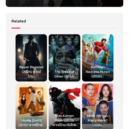
Related
Ripper Revealed
Nari Nari
(2024) พากย์
The Break of
Naduma Murari
ไทย...
Dawn (2024)
(2026)...
Shin Kamen
Monk Will You
Honey Don’t!
Rider (2023)
Marry Monk?
(2025) พากย์ไทย...
พากย์ไทย/ซับไทย
(2025)...