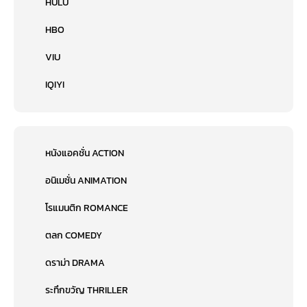
HULU
HBO
VIU
IQIYI
หนังแอคชั่น ACTION
อนิเมชั่น ANIMATION
โรแมนติก ROMANCE
ตลก COMEDY
ดราม่า DRAMA
ระทึกขวัญ THRILLER