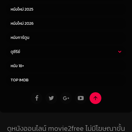
หนังเอเชีย
หนังเกาหลี
หนังใหม่ 2025
หนังจีน
หนังญี่ปุ่น
หนังใหม่ 2026
หนังการ์ตูน
ดูซีรีย์
ซีรี่ย์ไทย
ซีรีย์จีน
หนัง 18+
ซีรีย์ฝรั่ง
ซีรีย์เกาหลี
TOP IMDB
ดูหนังออนไลน์ movie2free ไม่มีโฆษณาขั้น