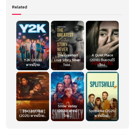
Related
The Greatest
A Quiet Place
Y2K (2024)
Love Story Never
(2018) ดินแดนไร้
พากย์ไทย
Told...
เสียง...
Snow Valley
The Lost Bus
(2024) พากย์
Splitsville (2025)
(2025) พากย์ไทย...
ไทย...
พากย์ไทย...