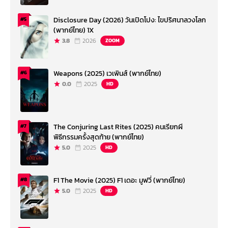
Disclosure Day (2026) วันเปิดโปง: ไขปริศนาลวงโลก
#5
(พากย์ไทย) 1X
3.8
2026
ZOOM
Weapons (2025) เวเพินส์ (พากย์ไทย)
#6
0.0
2025
HD
The Conjuring Last Rites (2025) คนเรียกผี
#7
พิธีกรรมครั้งสุดท้าย (พากย์ไทย)
5.0
2025
HD
F1 The Movie (2025) F1 เดอะ มูฟวี่ (พากย์ไทย)
#8
5.0
2025
HD