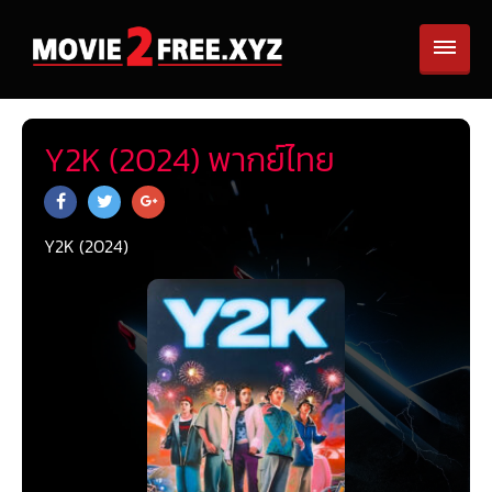
Y2K (2024) พากย์ไทย
Y2K (2024)