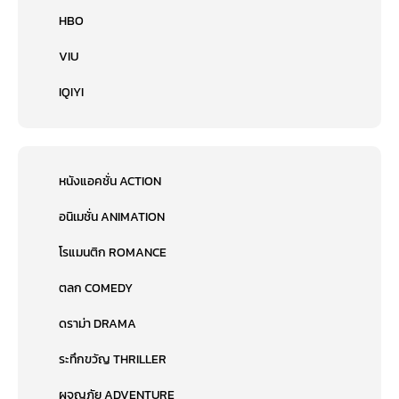
HBO
VIU
IQIYI
หนังแอคชั่น ACTION
อนิเมชั่น ANIMATION
โรแมนติก ROMANCE
ตลก COMEDY
ดราม่า DRAMA
ระทึกขวัญ THRILLER
ผจญภัย ADVENTURE