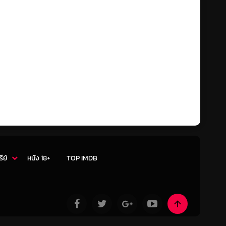
รีย์
หนัง 18+
TOP IMDB