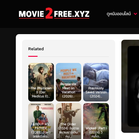
ดูหนังออนไลน์
Related
People We
The Physician
Meet on
Previously
II (Der
Vacation
Saved Version
Medicus II)...
(2026)...
(2024)...
ABOUT MY
The Order
FATHER
(2024) จับตาย
Wicked : Part I
(2023) ตัวพ่อ
ขบวนการเดน
(2024) วิ
จะแคร์เพื่อ...
คน...
คเค็ด...