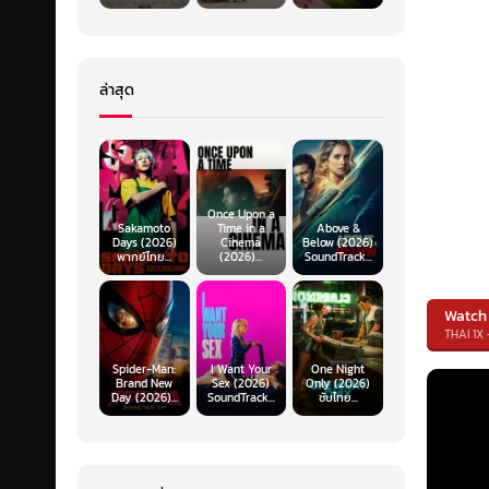
ล่าสุด
Once Upon a
Sakamoto
Time in a
Above &
Days (2026)
Cinema
Below (2026)
พากย์ไทย...
(2026)...
SoundTrack...
Watch
THAI 1X 
Spider-Man:
I Want Your
One Night
Brand New
Sex (2026)
Only (2026)
Day (2026)...
SoundTrack...
ซับไทย...