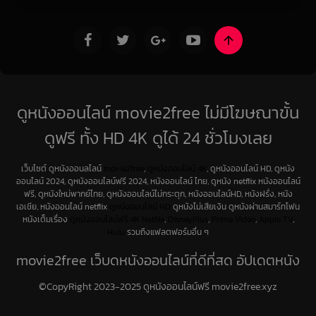
ดูหนังออนไลน์ movie2free ไม่มีโฆษณาขั้น
ดูฟรี ทั้ง HD 4K ดูได้ 24 ชั่วโมงเลย
เว็บไซต์ ดูหนังออนลไลน์
movie2free
,
ดูหนังออนไลน์ 4K
, ดูหนังออนไลน์ HD, ดูหนัง
ออนไลน์ 2024, ดูหนังออนไลน์ฟรี 2024, หนังออนไลน์ ไทย, ดูหนัง netflix หนังออนไลน์
ฟรี, ดูหนังใหม่พากย์ไทย, ดูหนังออนไลน์ไม่กระตุก, หนังออนไลน์HD, หนังฝรั่ง, หนัง
เอเชีย, หนังออนไลน์ netflix
ดูหนังออนไลน์ HD
ดูหนังไม่เสียเงิน ดูหนังผ่านสมาร์ทโฟน
หนังเต็มเรื่อง
ดูหนังออนไลน์ฟรี 4K
Netfilx
,
DisneyPlus
,
Prime Video
,
Apple TV
,
Hulu
รวมถึงแฟลตฟอร์มอื่น ๆ
movie2free เว็บดูหนังออนไลน์ที่ดีที่สุด อัปเดตหนัง
ใหม่ทุกวัน
©CopyRight 2023-2025 ดูหนังออนไลน์ฟรี movie2free.xyz
หากคุณเป็นคนที่ชื่นชอบการ ดูหนังออนไลน์ movie2free และกำลังมองหาเว็บที่มีหนัง