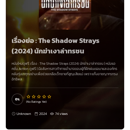
เรื่องย่อ : The Shadow Strays
(2024) นักฆ่าเงาล่าทรชน
หนังใหม่ดูฟรี เรื่อง
:
The Shadow Strays (2024) นักฆ่าเงาล่าทรชน
|
หนังแอ
คชั่น Action
ดูฟรี | มือสังหารสาวท้าทายอำนาจของผู้ที่ฝึกฝนเธอมาและองค์กร
หลังทุ่มเททุกอย่างเพื่อช่วยเหลือเด็กชายที่สูญเสียแม่ เพราะแก๊งอาชญากรทรง
อิทธิพล
0
(No Ratings Yet)
Unknown
2024
74 views