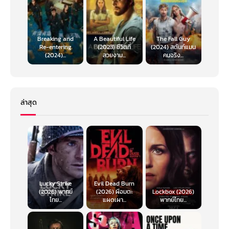
Breaking and
A Beautiful Life
The Fall Guy
Re-entering
(2023) ชีวิตที่
(2024) สตันท์แมน
(2024)...
สวยงาม...
คนจริง...
ล่าสุด
Lucky Strike
Evil Dead Burn
(2026) พากย์
(2026) ผีอมตะ
Lockbox (2026)
ไทย...
แผดเผา...
พากย์ไทย...