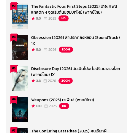
The Fantastic Four: First Steps (2025) เดอะ แฟน
#3
แทสติก 4 จุดเริ่มต้นปฐมบทใหม่ (พากย์ไทย)
5.0
2025
HD
Obsession (2026) สาปรักคลั่งหลอน (SoundTrack)
#4
1X
5.0
2026
ZOOM
Disclosure Day (2026) วันเปิดโปง: ไขปริศนาลวงโลก
#5
(พากย์ไทย) 1X
3.8
2026
ZOOM
Weapons (2025) เวเพินส์ (พากย์ไทย)
#6
0.0
2025
HD
The Conjuring Last Rites (2025) คนเรียกผี
#7