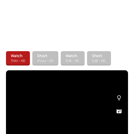
Watch
Short
Watch
Short
THAI - HD
สำรอง - HD
SUB - HD
SUB - HD