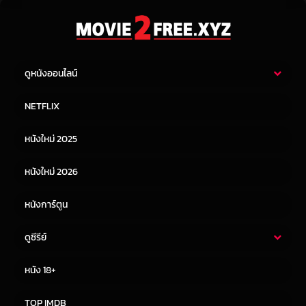
ดูหนังออนไลน์
หนังไทย
หนังฝรั่ง
NETFLIX
หนังเอเชีย
หนังเกาหลี
หนังใหม่ 2025
หนังจีน
หนังญี่ปุ่น
หนังใหม่ 2026
หนังการ์ตูน
ดูซีรีย์
ซีรี่ย์ไทย
ซีรีย์จีน
หนัง 18+
ซีรีย์ฝรั่ง
ซีรีย์เกาหลี
TOP IMDB