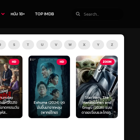
หนัง 18+
TOP IMDB
R
S
T
U
V
W
X
Y
Z
TV
HD
ZOOM
Star Wars: The
(2024) ขุด
Mandalorian and
The Last of Us
F1 The
นมาจากหลุม
Grogu (2026) แมน
Season 1-2 (2025)
F1 เดอะ
กย์ไทย)
ดาลอเรี่ยนและโกรกู...
เดอะ ลาสต์ ออฟ อัส