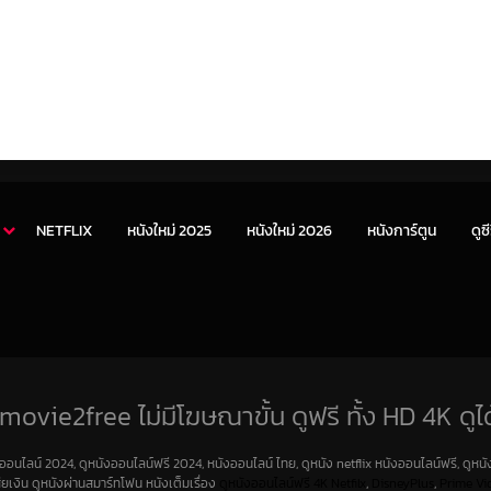
NETFLIX
หนังใหม่ 2025
หนังใหม่ 2026
หนังการ์ตูน
ดูซี
movie2free ไม่มีโฆษณาขั้น ดูฟรี ทั้ง HD 4K ดูได
งออนไลน์ 2024, ดูหนังออนไลน์ฟรี 2024, หนังออนไลน์ ไทย, ดูหนัง netflix หนังออนไลน์ฟรี, ดูหนัง
สียเงิน ดูหนังผ่านสมาร์ทโฟน หนังเต็มเรื่อง
ดูหนังออนไลน์ฟรี 4K
Netfilx
,
DisneyPlus
,
Prime Vi