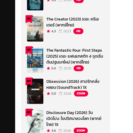
5.0
2024
The Creator (2023) เดอะ ครีเอ
#2
เตอร์ (พากย์ไทย)
4.3
2023
HD
The Fantastic Four: First Steps
#3
(2025) เดอะ แฟนแทสติก 4 จุดเริ่ม
ต้นปฐมบทใหม่ (พากย์ไทย)
5.0
2025
HD
Obsession (2026) สาปรักคลั่ง
#4
หลอน (SoundTrack) 1X
5.0
2026
ZOOM
Disclosure Day (2026) วัน
#5
เปิดโปง: ไขปริศนาลวงโลก (พากย์
ไทย) 1X
3.8
2026
ZOOM