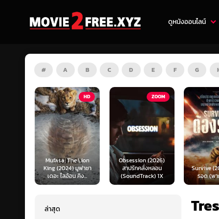
ดูหนังออนไลน์
#
A
B
C
D
E
F
G
HD
ZOOM
HD
e Lion
Obsession (2026)
Mortal K
 มูฟาซา
สาปรักคลั่งหลอน
Survive (2024) ต้อง
(2026) มอ
คิง...
(SoundTrack) 1X
รอด (พากย์ไทย)
แบท 2 (พ
Tre
ล่าสุด