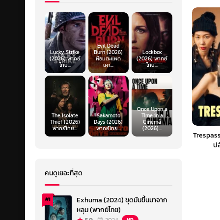
Evil Dead
Lucky Strike
Burn (2026)
Lockbox
(2026) พากย์
ผีอมตะแผด
(2026) พากย์
ไทย...
เผา...
ไทย...
Once Upon a
The Isolate
Sakamoto
Time in a
Thief (2026)
Days (2026)
Cinema
พากย์ไทย...
พากย์ไทย...
(2026)...
Trespass
ปล
คนดูเยอะที่สุด
Exhuma (2024) ขุดมันขึ้นมาจาก
#1
หลุม (พากย์ไทย)
HD