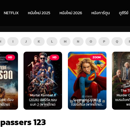
NETFLIX
หนังใหม่ 2025
หนังใหม่ 2026
หนังการ์ตูน
ดูซีรีย์
H
I
J
K
L
M
N
O
P
Q
HD
ZOOM
HD
The Thursday
ombat II
Murder Club (2025)
Exhuma 
ร์ทัล คอม
Supergirl (2026) ซู
ชมรมไขคดีฆาตกรรมวัน
มันขึ้
ากย์ไทย)
เปอร์เกิร์ล (พากย์ไทย)...
พฤหัส...
(พา
spassers 123