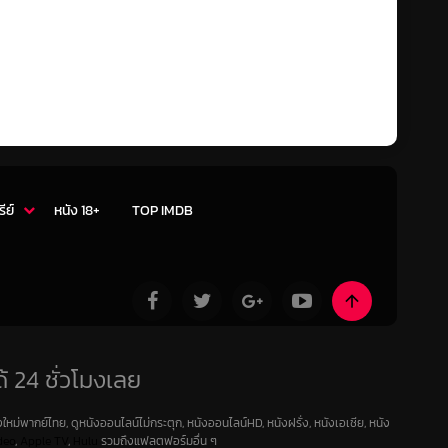
รีย์
หนัง 18+
TOP IMDB
้ 24 ชั่วโมงเลย
ใหม่พากย์ไทย, ดูหนังออนไลน์ไม่กระตุก, หนังออนไลน์HD, หนังฝรั่ง, หนังเอเชีย, หนัง
deo
,
Apple TV
,
Hulu
รวมถึงแฟลตฟอร์มอื่น ๆ