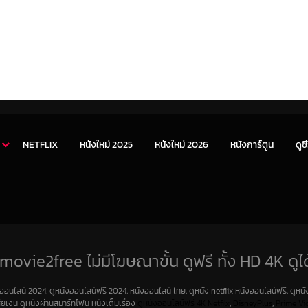
NETFLIX
หนังใหม่ 2025
หนังใหม่ 2026
หนังการ์ตูน
ดูซี
movie2free ไม่มีโฆษณาขั้น ดูฟรี ทั้ง HD 4K ดูได
งออนไลน์ 2024, ดูหนังออนไลน์ฟรี 2024, หนังออนไลน์ ไทย, ดูหนัง netflix หนังออนไลน์ฟรี, ดูหนัง
สียเงิน ดูหนังผ่านสมาร์ทโฟน หนังเต็มเรื่อง
ดูหนังออนไลน์ฟรี 4K
Netfilx
,
DisneyPlus
,
Prime Vi