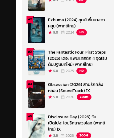
4.3
2023
Exhuma (2024) ขุดมันขึ้นมาจาก
#2
หลุม (พากย์ไทย)
5.0
2024
HD
The Fantastic Four: First Steps
#3
(2025) เดอะ แฟนแทสติก 4 จุดเริ่ม
ต้นปฐมบทใหม่ (พากย์ไทย)
5.0
2025
HD
Obsession (2026) สาปรักคลั่ง
#4
หลอน (SoundTrack) 1X
5.0
2026
ZOOM
Disclosure Day (2026) วัน
#5
เปิดโปง: ไขปริศนาลวงโลก (พากย์
ไทย) 1X
3.8
2026
ZOOM