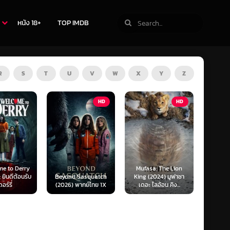
หนัง 18+
TOP IMDB
R
S
T
U
V
W
X
Y
Z
HD
HD
Z
rry
Mufasa: The Lion
Obsession (20
นรับ
Beyond Sasquatch
King (2024) มูฟาซา
สาปรักคลั่งหล
(2026) พากย์ไทย 1X
เดอะ ไลอ้อน คิง...
(SoundTrack)