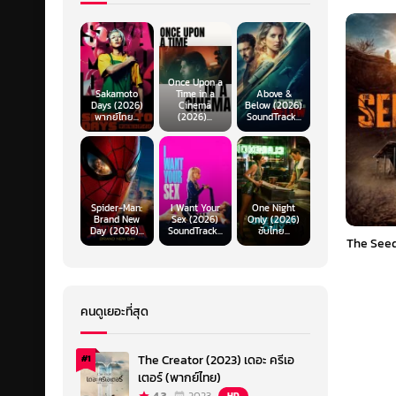
Once Upon a
Sakamoto
Time in a
Above &
Days (2026)
Cinema
Below (2026)
พากย์ไทย...
(2026)...
SoundTrack...
Spider-Man:
I Want Your
One Night
Brand New
Sex (2026)
Only (2026)
Day (2026)...
SoundTrack...
ซับไทย...
The Seed
คนดูเยอะที่สุด
The Creator (2023) เดอะ ครีเอ
#1
เตอร์ (พากย์ไทย)
HD