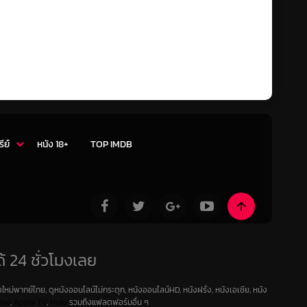
รีย์
หนัง 18+
TOP IMDB
้ 24 ชั่วโมงเลย
ใหม่พากย์ไทย, ดูหนังออนไลน์ไม่กระตุก, หนังออนไลน์HD, หนังฝรั่ง, หนังเอเชีย, หนัง
deo
,
Apple TV
,
Hulu
รวมถึงแฟลตฟอร์มอื่น ๆ