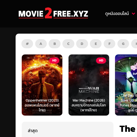
ดูหนังออนไลน์
#
A
B
C
D
E
F
G
HD
HD
ZOOM
The Day the Earth
Oppenheimer (2023)
War Machine (2026)
Blew Up A Looney
ออพเพนไฮเมอร์ (พากย์
สงครามจักรกลถล่มโลก
Tunes Movie (2024
ไทย)
(พากย์ไทย)
ลูนี่ย์ ทูนส์...
The
ล่าสุด