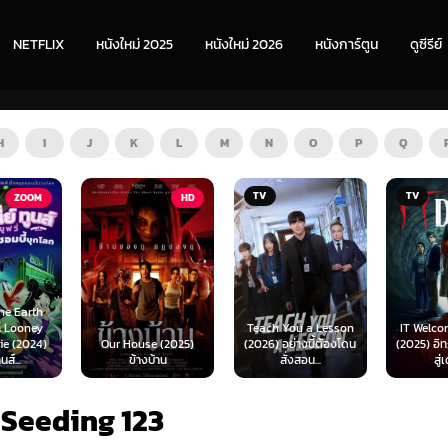
NETFLIX
หนังใหม่ 2025
หนังใหม่ 2026
หนังการ์ตูน
ดูซีรีย์
H
I
J
K
L
M
N
O
P
Q
TV
TV
HD
Teach You a Lesson
IT Welcome to De
)
Our House (2025)
(2026) อย่างนี้ต้องโดน
(2025) อิท: ยินดีต้อ
ข้างบ้าน
สั่งสอน...
สู่เดอร์รี่
 Seeding 123