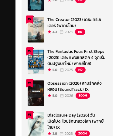
5.0
2024
The Creator (2023) เดอะ ครีเอ
#2
เตอร์ (พากย์ไทย)
4.3
2023
HD
The Fantastic Four: First Steps
#3
(2025) เดอะ แฟนแทสติก 4 จุดเริ่ม
ต้นปฐมบทใหม่ (พากย์ไทย)
5.0
2025
HD
Obsession (2026) สาปรักคลั่ง
#4
หลอน (SoundTrack) 1X
5.0
2026
ZOOM
Disclosure Day (2026) วัน
#5
เปิดโปง: ไขปริศนาลวงโลก (พากย์
ไทย) 1X
3.8
2026
ZOOM