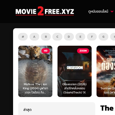
ดูหนังออนไลน์
#
A
B
C
D
E
F
G
HD
ZOOM
HD
e Lion
Obsession (2026)
Mortal K
 มูฟาซา
สาปรักคลั่งหลอน
Survive (2024) ต้อง
(2026) มอ
คิง...
(SoundTrack) 1X
รอด (พากย์ไทย)
แบท 2 (พ
The
ล่าสุด