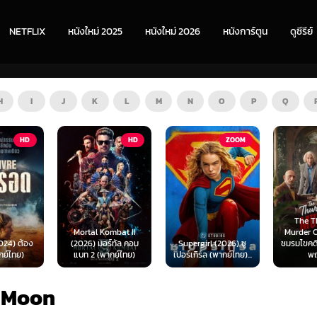
NETFLIX
หนังใหม่ 2025
หนังใหม่ 2026
หนังการ์ตูน
ดูซีรีย์
H
I
J
K
L
M
N
O
P
Q
HD
ZOOM
HD
The Thursday
ombat II
Murder Club (2025)
Exhuma 
ร์ทัล คอม
Supergirl (2026) ซู
ชมรมไขคดีฆาตกรรมวัน
มันขึ้
ากย์ไทย)
เปอร์เกิร์ล (พากย์ไทย)...
พฤหัส...
(พา
 Moon