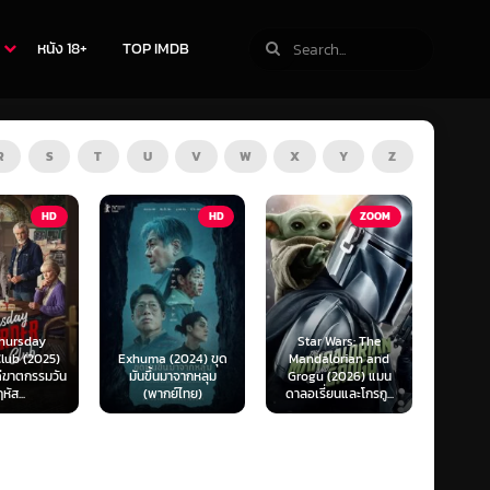
หนัง 18+
TOP IMDB
R
S
T
U
V
W
X
Y
Z
TV
HD
ZOOM
Star Wars: The
(2024) ขุด
Mandalorian and
The Last of Us
F1 The
นมาจากหลุม
Grogu (2026) แมน
Season 1-2 (2025)
F1 เดอะ
กย์ไทย)
ดาลอเรี่ยนและโกรกู...
เดอะ ลาสต์ ออฟ อัส