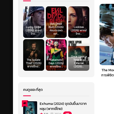
Evil Dead
Lucky Strike
Burn (2026)
Lockbox
(2026) พากย์
ผีอมตะแผด
(2026) พากย์
ไทย...
เผา...
ไทย...
Once Upon a
The Isolate
Sakamoto
Time in a
Thief (2026)
Days (2026)
Cinema
พากย์ไทย...
พากย์ไทย...
(2026)...
The Moo
การพิชิต
คนดูเยอะที่สุด
Exhuma (2024) ขุดมันขึ้นมาจาก
#1
หลุม (พากย์ไทย)
HD