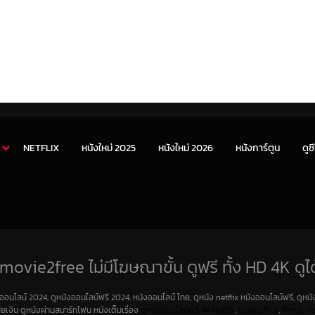
NETFLIX
หนังใหม่ 2025
หนังใหม่ 2026
หนังการ์ตูน
ดูซี
movie2free ไม่มีโฆษณาขั้น ดูฟรี ทั้ง HD 4K ดูได
งออนไลน์ 2024, ดูหนังออนไลน์ฟรี 2024, หนังออนไลน์ ไทย, ดูหนัง netflix หนังออนไลน์ฟรี, ดูหนัง
สียเงิน ดูหนังผ่านสมาร์ทโฟน หนังเต็มเรื่อง
ดูหนังออนไลน์ฟรี 4K
Netfilx
,
DisneyPlus
,
Prime Vi