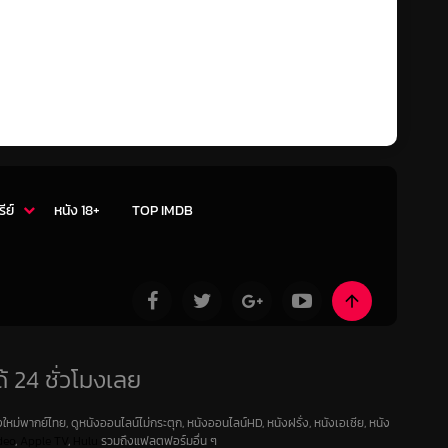
รีย์
หนัง 18+
TOP IMDB
้ 24 ชั่วโมงเลย
ใหม่พากย์ไทย, ดูหนังออนไลน์ไม่กระตุก, หนังออนไลน์HD, หนังฝรั่ง, หนังเอเชีย, หนัง
deo
,
Apple TV
,
Hulu
รวมถึงแฟลตฟอร์มอื่น ๆ