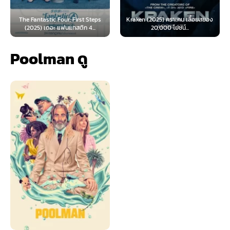
ur: First Steps
Kraken (2025) คราเคน เลื้อยสยอง
Oppenheimer (2023
นแทสติก 4...
20,000 โยชน์...
เมอร์ (พากย์ไ
Poolman ดู