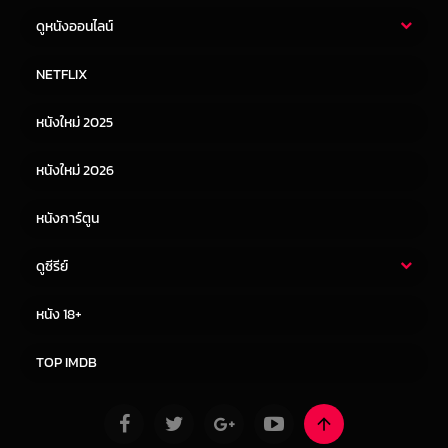
ดูหนังออนไลน์
หนังไทย
หนังฝรั่ง
NETFLIX
หนังเอเชีย
หนังเกาหลี
หนังใหม่ 2025
หนังจีน
หนังญี่ปุ่น
หนังใหม่ 2026
หนังการ์ตูน
ดูซีรีย์
ซีรี่ย์ไทย
ซีรีย์จีน
หนัง 18+
ซีรีย์ฝรั่ง
ซีรีย์เกาหลี
TOP IMDB