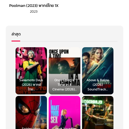
Poolman (2023) พากย์ไทย 1X
2023
ล่าสุด
Sakamoto Days
Once Upon a
Above & Below
(2026) พากย์
Time in a
(2026)
ไทย...
Cinema (2026)...
SoundTrack...
Spider-Man:
I Want Your Sex