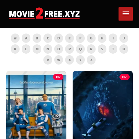
#
A
B
C
D
E
F
G
H
I
J
K
L
M
N
O
P
Q
R
S
T
U
V
W
X
Y
Z
HD
HD