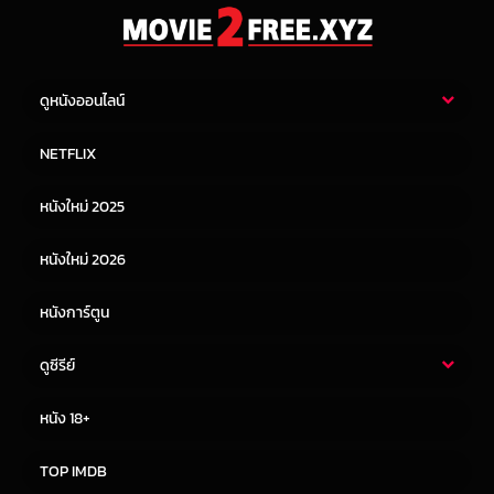
ดูหนังออนไลน์
หนังไทย
หนังฝรั่ง
NETFLIX
หนังเอเชีย
หนังเกาหลี
หนังใหม่ 2025
หนังจีน
หนังญี่ปุ่น
หนังใหม่ 2026
หนังการ์ตูน
ดูซีรีย์
ซีรี่ย์ไทย
ซีรีย์จีน
หนัง 18+
ซีรีย์ฝรั่ง
ซีรีย์เกาหลี
TOP IMDB