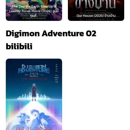
rth Blew Up A
e (2024) ลูนี่ย์
Teach You a Lesson (
...
Our House (2025) ข้างบ้าน
นี้ต้องโดนสั่งส
Digimon Adventure 02
bilibili