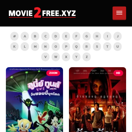
#
A
B
C
D
E
F
G
H
I
J
K
L
M
N
O
P
Q
R
S
T
U
V
W
X
Y
Z
TV
ZOOM
HD