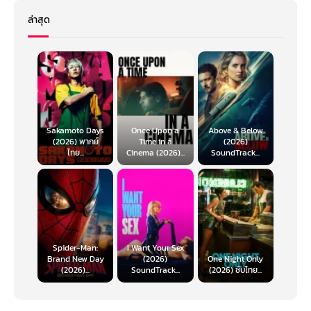
ล่าสุด
Sakamoto Days
Once Upon a
Above & Below
(2026) พากย์
Time in a
(2026)
ไทย...
Cinema (2026)...
SoundTrack...
Spider-Man:
I Want Your Sex
Brand New Day
(2026)
One Night Only
(2026)...
SoundTrack...
(2026) ซับไทย...