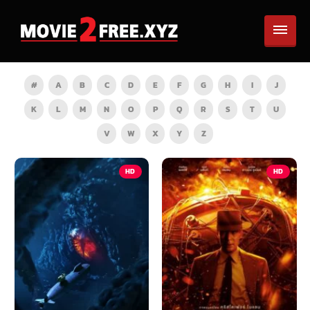
#
A
B
C
D
E
F
G
H
I
J
K
L
M
N
O
P
Q
R
S
T
U
V
W
X
Y
Z
HD
HD