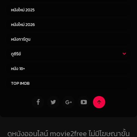
หนังเอเชีย
หนังเกาหลี
หนังใหม่ 2025
หนังจีน
หนังญี่ปุ่น
หนังใหม่ 2026
หนังการ์ตูน
ดูซีรีย์
ซีรี่ย์ไทย
ซีรีย์จีน
หนัง 18+
ซีรีย์ฝรั่ง
ซีรีย์เกาหลี
TOP IMDB
ดูหนังออนไลน์ movie2free ไม่มีโฆษณาขั้น