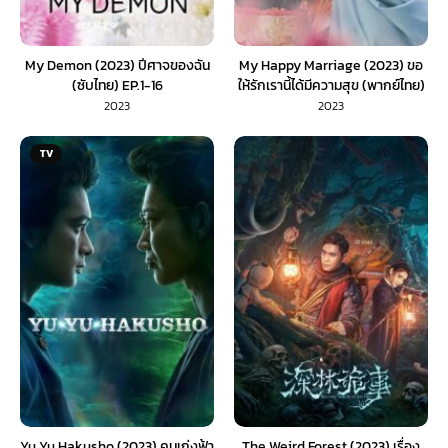
My Demon (2023) ปีศาจของฉัน
My Happy Marriage (2023) ขอ
(ซับไทย) EP.1-16
ให้รักเรานี้ได้มีความสุข (พากย์ไทย)
2023
2023
TV
Yu Yu Hakusho (2023) คนเก่งฟ้า
The Weird Forest (2023) เรื่อง