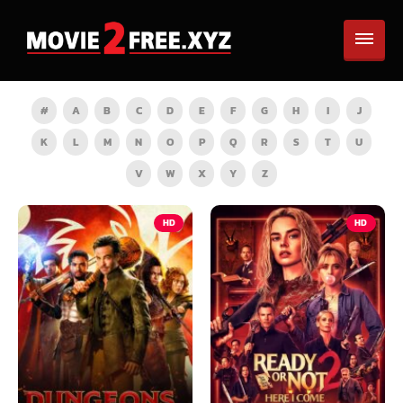
#
A
B
C
D
E
F
G
H
I
J
K
L
M
N
O
P
Q
R
S
T
U
V
W
X
Y
Z
HD
HD