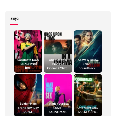
ล่าสุด
Sakamoto Days
Once Upon a
Above & Below
(2026) พากย์
Time in a
(2026)
ไทย...
Cinema (2026)...
SoundTrack...
Spider-Man:
I Want Your Sex
Brand New Day
(2026)
One Night Only
(2026)...
SoundTrack...
(2026) ซับไทย...