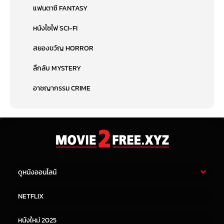
แฟนตาซี FANTASY
หนังไซไฟ SCI-FI
สยองขวัญ HORROR
ลึกลับ MYSTERY
อาชญากรรม CRIME
ดูหนังออนไลน์
หนังไทย
หนังฝรั่ง
NETFLIX
หนังเอเชีย
หนังเกาหลี
หนังใหม่ 2025
หนังจีน
หนังญี่ปุ่น