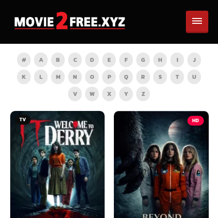
#
A
B
C
D
E
F
G
H
I
J
K
L
M
N
O
P
Q
R
S
T
U
V
W
X
Y
Z
TV
HD