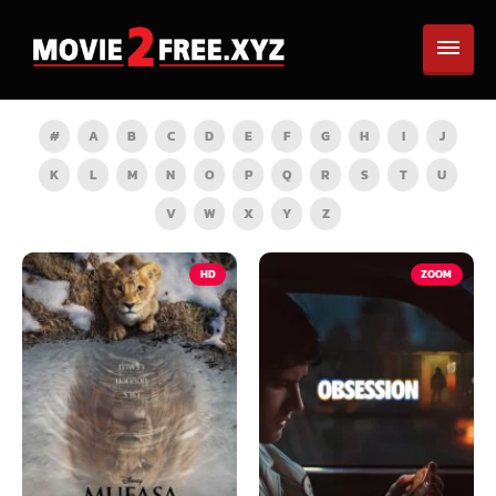
#
A
B
C
D
E
F
G
H
I
J
K
L
M
N
O
P
Q
R
S
T
U
V
W
X
Y
Z
HD
ZOOM