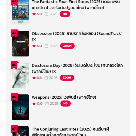
The Fantastic Four: First Steps (2025) เดอะ แฟน
#3
แทสติก 4 จุดเริ่มต้นปฐมบทใหม่ (พากย์ไทย)
5.0
2025
HD
Obsession (2026) สาปรักคลั่งหลอน (SoundTrack)
#4
1X
5.0
2026
ZOOM
Disclosure Day (2026) วันเปิดโปง: ไขปริศนาลวงโลก
#5
(พากย์ไทย) 1X
3.8
2026
ZOOM
Weapons (2025) เวเพินส์ (พากย์ไทย)
#6
0.0
2025
HD
The Conjuring Last Rites (2025) คนเรียกผี
#7
พิธีกรรมครั้งสุดท้าย (พากย์ไทย)