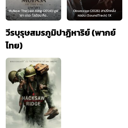
 Lion King (2024) มูฟ
Obsession (2026) สาปรักคลั่ง
Survive (2024)
อะ ไลอ้อน คิง...
หลอน (SoundTrack) 1X
ไ
วีรบุรุษสมรภูมิปาฏิหาริย์ (พากย์
ไทย)