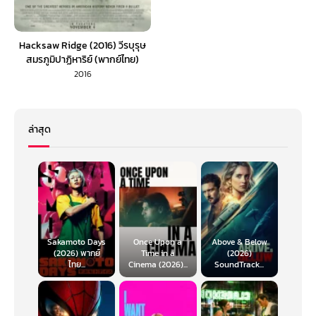
Hacksaw Ridge (2016) วีรบุรุษ
สมรภูมิปาฏิหาริย์ (พากย์ไทย)
2016
ล่าสุด
Sakamoto Days
Once Upon a
Above & Below
(2026) พากย์
Time in a
(2026)
ไทย...
Cinema (2026)...
SoundTrack...