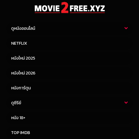
ดูหนังออนไลน์
หนังไทย
หนังฝรั่ง
NETFLIX
หนังเอเชีย
หนังเกาหลี
หนังใหม่ 2025
หนังจีน
หนังญี่ปุ่น
หนังใหม่ 2026
หนังการ์ตูน
ดูซีรีย์
ซีรี่ย์ไทย
ซีรีย์จีน
หนัง 18+
ซีรีย์ฝรั่ง
ซีรีย์เกาหลี
TOP IMDB