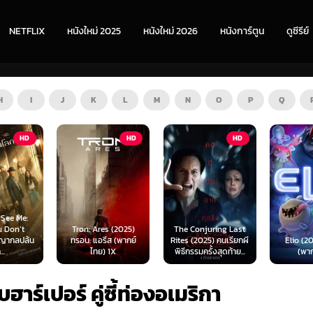
NETFLIX
หนังใหม่ 2025
หนังใหม่ 2026
หนังการ์ตูน
ดูซีรีย์
H
I
J
K
L
M
N
O
P
Q
HD
HD
HD
s (2025)
The Conjuring Last
Spider-
ีส (พากย์
Rites (2025) คนเรียกผี
Elio (2025) เอลิโอ
New Day
 1X
พิธีกรรมครั้งสุดท้าย...
(พากย์ไทย)
เดอร์-แม
บฮาร์เปอร์ คู่ซี้ท่องอเมริกา