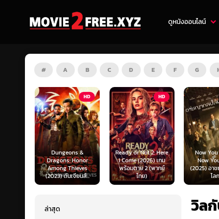
ดูหนังออนไลน์
#
A
B
C
D
E
F
G
HD
HD
HD
s &
Ready or Not 2: Here
Now You See Me:
Honor
I Come (2026) เกม
Now You Don’t
Tron: Are
ieves
พร้อมตาย 2 (พากย์
(2025) อาชญากลปล้น
ทรอน: แอร
ยนส์...
ไทย)
โลก...
ไทย)
วิลกั
ล่าสุด