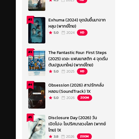
4.3
2023
Exhuma (2024) ขุดมันขึ้นมาจาก
#2
หลุม (พากย์ไทย)
5.0
2024
HD
The Fantastic Four: First Steps
#3
(2025) เดอะ แฟนแทสติก 4 จุดเริ่ม
ต้นปฐมบทใหม่ (พากย์ไทย)
5.0
2025
HD
Obsession (2026) สาปรักคลั่ง
#4
หลอน (SoundTrack) 1X
5.0
2026
ZOOM
Disclosure Day (2026) วัน
#5
เปิดโปง: ไขปริศนาลวงโลก (พากย์
ไทย) 1X
3.8
2026
ZOOM