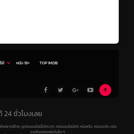
รีย์
หนัง 18+
TOP IMDB
้ 24 ชั่วโมงเลย
ใหม่พากย์ไทย, ดูหนังออนไลน์ไม่กระตุก, หนังออนไลน์HD, หนังฝรั่ง, หนังเอเชีย, หนัง
deo
,
Apple TV
,
Hulu
รวมถึงแฟลตฟอร์มอื่น ๆ