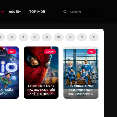
หนัง 18+
TOP IMDB
R
S
T
U
V
W
X
Y
Z
ZOOM
HD
HD
Man: Brand
The Fantastic Four:
Kraken (2025) คราเคน
Oppenh
 (2026) สไป
First Steps (2025)
เลื้อยสยอง 20,000
ออพเพนไ
น: แบรนด์...
เดอะ แฟนแทสติก 4...
โยชน์...