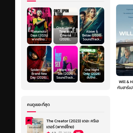
Once Upon a
Sakamoto
Time in a
Above &
Days (2026)
Cinema
Below (2026)
พากย์ไทย...
(2026)...
SoundTrack...
Spider-Man:
I Want Your
One Night
Brand New
Sex (2026)
Only (2026)
Day (2026)...
SoundTrack...
ซับไทย...
Will & H
กับฮาร์เปอ
คนดูเยอะที่สุด
The Creator (2023) เดอะ ครีเอ
#1
เตอร์ (พากย์ไทย)
HD