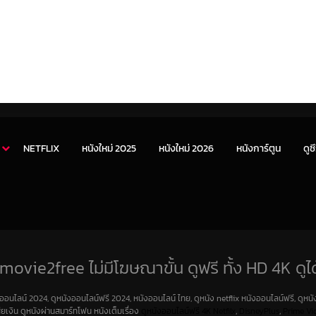
NETFLIX
หนังใหม่ 2025
หนังใหม่ 2026
หนังการ์ตูน
ดูซี
movie2free ไม่มีโฆษณาขั้น ดูฟรี ทั้ง HD 4K ดูได
งออนไลน์ 2024, ดูหนังออนไลน์ฟรี 2024, หนังออนไลน์ ไทย, ดูหนัง netflix หนังออนไลน์ฟรี, ดูหนัง
สียเงิน ดูหนังผ่านสมาร์ทโฟน หนังเต็มเรื่อง
ดูหนังออนไลน์ฟรี 4K
Netfilx
,
DisneyPlus
,
Prime Vi