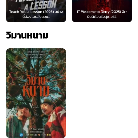
 Lesson (2026) อย่าง
IT Welcome to Derry (2025) อิท:
Beyond Sasquat
้องโดนสั่งสอน...
ยินดีต้อนรับสู่เดอร์รี่
ไท
วิมานหนาม