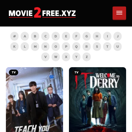
#
A
B
C
D
E
F
G
H
I
J
K
L
M
N
O
P
Q
R
S
T
U
V
W
X
Y
Z
TV