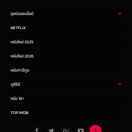
ดูหนังออนไลน์
หนังไทย
หนังฝรั่ง
NETFLIX
หนังเอเชีย
หนังเกาหลี
หนังใหม่ 2025
หนังจีน
หนังญี่ปุ่น
หนังใหม่ 2026
หนังการ์ตูน
ดูซีรีย์
ซีรี่ย์ไทย
ซีรีย์จีน
หนัง 18+
ซีรีย์ฝรั่ง
ซีรีย์เกาหลี
TOP IMDB