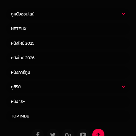
ดูหนังออนไลน์
หนังไทย
หนังฝรั่ง
NETFLIX
หนังเอเชีย
หนังเกาหลี
หนังใหม่ 2025
หนังจีน
หนังญี่ปุ่น
หนังใหม่ 2026
หนังการ์ตูน
ดูซีรีย์
ซีรี่ย์ไทย
ซีรีย์จีน
หนัง 18+
ซีรีย์ฝรั่ง
ซีรีย์เกาหลี
TOP IMDB