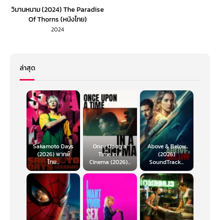
วิมานหนาม (2024) The Paradise
Of Thorns (หนังไทย)
2024
ล่าสุด
Sakamoto Days
Once Upon a
Above & Below
(2026) พากย์
Time in a
(2026)
ไทย...
Cinema (2026)...
SoundTrack...