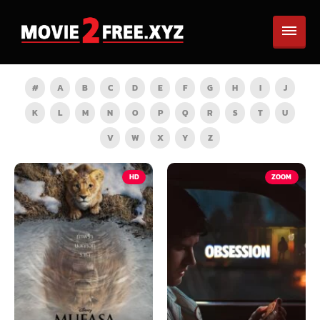
#
A
B
C
D
E
F
G
H
I
J
K
L
M
N
O
P
Q
R
S
T
U
V
W
X
Y
Z
HD
ZOOM