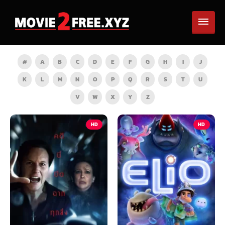
#
A
B
C
D
E
F
G
H
I
J
K
L
M
N
O
P
Q
R
S
T
U
V
W
X
Y
Z
HD
HD