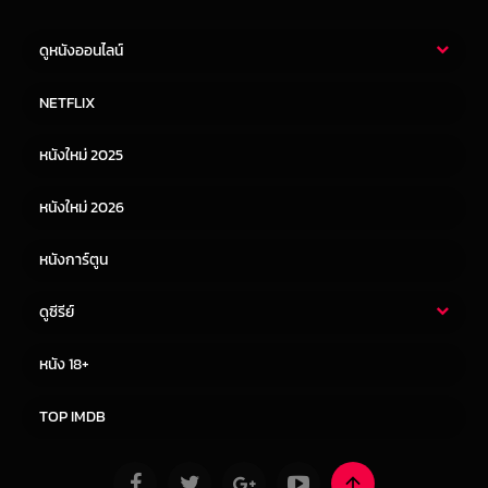
ดูหนังออนไลน์
หนังไทย
หนังฝรั่ง
NETFLIX
หนังเอเชีย
หนังเกาหลี
หนังใหม่ 2025
หนังจีน
หนังญี่ปุ่น
หนังใหม่ 2026
หนังการ์ตูน
ดูซีรีย์
ซีรี่ย์ไทย
ซีรีย์จีน
หนัง 18+
ซีรีย์ฝรั่ง
ซีรีย์เกาหลี
TOP IMDB