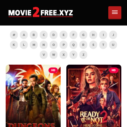
#
A
B
C
D
E
F
G
H
I
J
K
L
M
N
O
P
Q
R
S
T
U
V
W
X
Y
Z
HD
HD