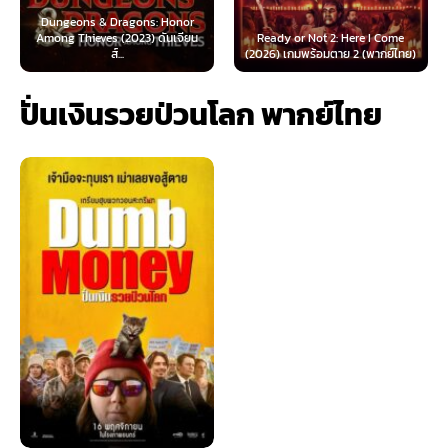
agons: Honor
2023) ดันเจียน
Ready or Not 2: Here I Come
Now You See Me: No
.
(2026) เกมพร้อมตาย 2 (พากย์ไทย)
(2025) อาชญากลปล
ปั่นเงินรวยป่วนโลก พากย์ไทย