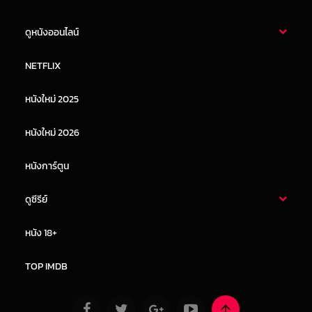
ดูหนังออนไลน์
หนังไทย
หนังฝรั่ง
NETFLIX
หนังเอเชีย
หนังเกาหลี
หนังใหม่ 2025
หนังจีน
หนังญี่ปุ่น
หนังใหม่ 2026
หนังการ์ตูน
ดูซีรีย์
ซีรี่ย์ไทย
ซีรีย์จีน
หนัง 18+
ซีรีย์ฝรั่ง
ซีรีย์เกาหลี
TOP IMDB