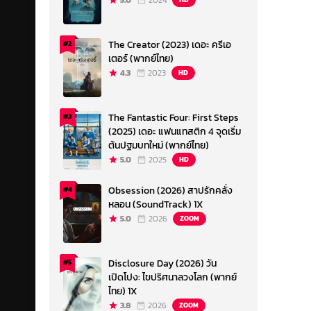
5.0
2024
The Creator (2023) เดอะ ครีเอ
#2
เตอร์ (พากย์ไทย)
4.3
2023
HD
The Fantastic Four: First Steps
#3
(2025) เดอะ แฟนแทสติก 4 จุดเริ่ม
ต้นปฐมบทใหม่ (พากย์ไทย)
5.0
2025
HD
Obsession (2026) สาปรักคลั่ง
#4
หลอน (SoundTrack) 1X
5.0
2026
ZOOM
Disclosure Day (2026) วัน
#5
เปิดโปง: ไขปริศนาลวงโลก (พากย์
ไทย) 1X
3.8
2026
ZOOM