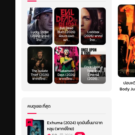
Evil Dead
Lucky Strike
Burn (2026)
Lockbox
(2026) พากย์
ผีอมตะแผด
(2026) พากย์
ไทย...
เผา...
ไทย...
Once Upon a
The Isolate
Sakamoto
Time in a
Thief (2026)
Days (2026)
Cinema
พากย์ไทย...
พากย์ไทย...
(2026)...
ปอบหว
Body Ju
คนดูเยอะที่สุด
Exhuma (2024) ขุดมันขึ้นมาจาก
#1
หลุม (พากย์ไทย)
HD