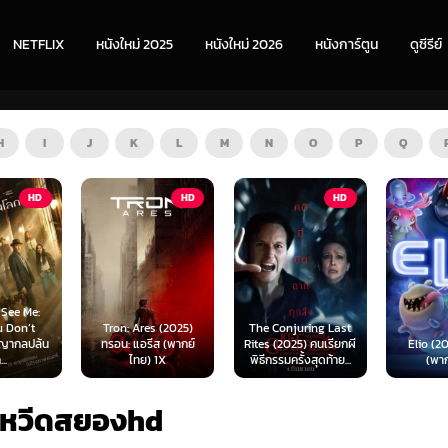
NETFLIX
หนังใหม่ 2025
หนังใหม่ 2026
หนังการ์ตูน
ดูซีรีย์
H
I
J
K
L
M
N
O
P
Q
HD
HD
HD
s (2025)
The Conjuring Last
Spider-
ีส (พากย์
Rites (2025) คนเรียกผี
Elio (2025) เอลิโอ
New Day 
 1X
พิธีกรรมครั้งสุดท้าย...
(พากย์ไทย)
เดอร์-แม
หวีดสยองhd