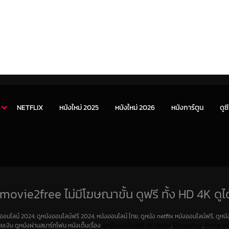
NETFLIX
หนังใหม่ 2025
หนังใหม่ 2026
หนังการ์ตูน
ดูซี
movie2free ไม่มีโฆษณาขั้น ดูฟรี ทั้ง HD 4K ดูได
งออนไลน์ 2024, ดูหนังออนไลน์ฟรี 2024, หนังออนไลน์ ไทย, ดูหนัง netflix หนังออนไลน์ฟรี, ดูหนัง
สียเงิน ดูหนังผ่านสมาร์ทโฟน หนังเต็มเรื่อง
ดูหนังออนไลน์ฟรี 4K
Netfilx
,
DisneyPlus
,
Prime Vi