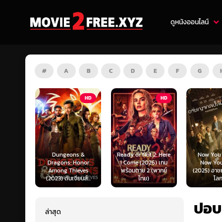
ดูหนังออนไลน์
#
A
B
C
D
E
F
G
HD
HD
HD
s &
Ready or Not 2: Here
Now You See Me:
Honor
I Come (2026) เกม
Now You Don’t
Tron: Are
ieves
พร้อมตาย 2 (พากย์
(2025) อาชญากลปล้น
ทรอน: แอร
ยนส์...
ไทย)
โลก...
ไทย)
ปอบ
ล่าสุด