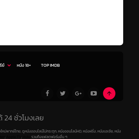
รีย์
หนัง 18+
TOP IMDB
้ 24 ชั่วโมงเลย
ใหม่พากย์ไทย, ดูหนังออนไลน์ไม่กระตุก, หนังออนไลน์HD, หนังฝรั่ง, หนังเอเชีย, หนัง
deo
,
Apple TV
,
Hulu
รวมถึงแฟลตฟอร์มอื่น ๆ