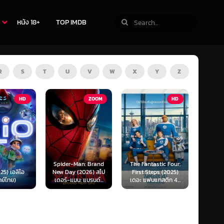
หนัง 18+
TOP IMDB
R
S
T
U
V
W
X
Y
Z
ZOOM
HD
HD
Man: Brand
The Fantastic Four:
Kraken (2025) คราเคน
Oppenh
(2026) สไป
First Steps (2025)
เลื้อยสยอง 20,000
ออพเพนไ
น: แบรนด์...
เดอะ แฟนแทสติก 4...
โยชน์...