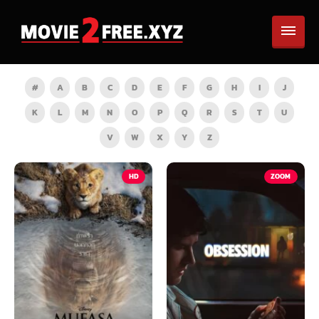
#
A
B
C
D
E
F
G
H
I
J
K
L
M
N
O
P
Q
R
S
T
U
V
W
X
Y
Z
HD
ZOOM