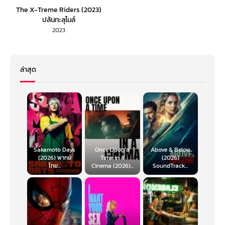
The X-Treme Riders (2023)
ปล้นทะลุไมล์
2023
ล่าสุด
Sakamoto Days
Once Upon a
Above & Below
(2026) พากย์
Time in a
(2026)
ไทย...
Cinema (2026)...
SoundTrack...