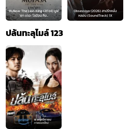
 (2024) มูฟ
Obsession (2026) สาปรักคลั่ง
Survive (2024) ต้องรอด 
ิง...
หลอน (SoundTrack) 1X
ไทย)
ปล้นทะลุไมล์ 123