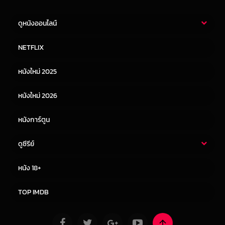
ดูหนังออนไลน์
หนังไทย
หนังฝรั่ง
NETFLIX
หนังเอเชีย
หนังเกาหลี
หนังใหม่ 2025
หนังจีน
หนังญี่ปุ่น
หนังใหม่ 2026
หนังการ์ตูน
ดูซีรีย์
ซีรี่ย์ไทย
ซีรีย์จีน
หนัง 18+
ซีรีย์ฝรั่ง
ซีรีย์เกาหลี
TOP IMDB