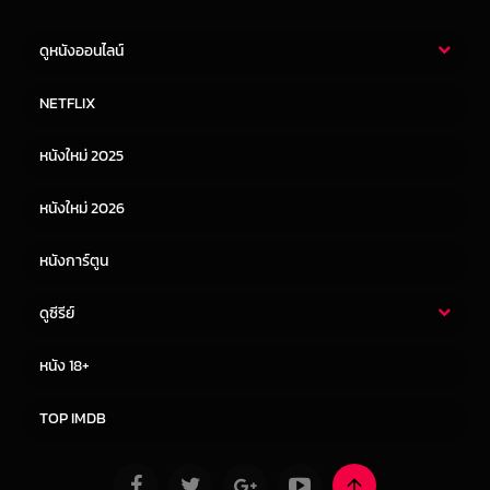
ดูหนังออนไลน์
หนังไทย
หนังฝรั่ง
NETFLIX
หนังเอเชีย
หนังเกาหลี
หนังใหม่ 2025
หนังจีน
หนังญี่ปุ่น
หนังใหม่ 2026
หนังการ์ตูน
ดูซีรีย์
ซีรี่ย์ไทย
ซีรีย์จีน
หนัง 18+
ซีรีย์ฝรั่ง
ซีรีย์เกาหลี
TOP IMDB