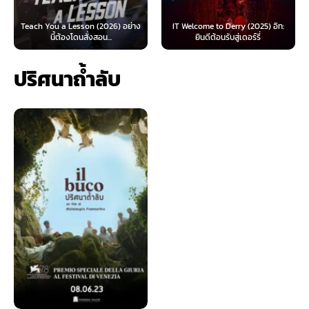
 Lesson (2026) อย่าง
IT Welcome to Derry (2025) อิท:
Beyond Sasquat
้องโดนสั่งสอน...
ยินดีต้อนรับสู่เดอร์รี่
ไท
ปริศนาถ้ำลับ