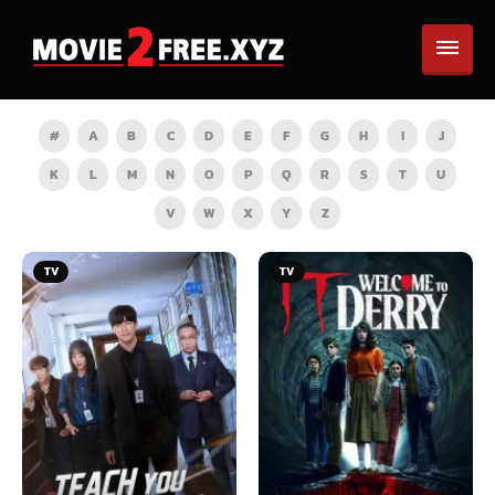
#
A
B
C
D
E
F
G
H
I
J
K
L
M
N
O
P
Q
R
S
T
U
V
W
X
Y
Z
TV