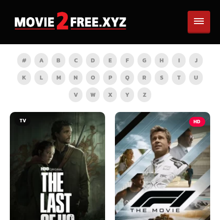
#
A
B
C
D
E
F
G
H
I
J
K
L
M
N
O
P
Q
R
S
T
U
V
W
X
Y
Z
HD