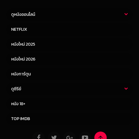
ดูหนังออนไลน์
หนังไทย
หนังฝรั่ง
NETFLIX
หนังเอเชีย
หนังเกาหลี
หนังใหม่ 2025
หนังจีน
หนังญี่ปุ่น
หนังใหม่ 2026
หนังการ์ตูน
ดูซีรีย์
ซีรี่ย์ไทย
ซีรีย์จีน
หนัง 18+
ซีรีย์ฝรั่ง
ซีรีย์เกาหลี
TOP IMDB