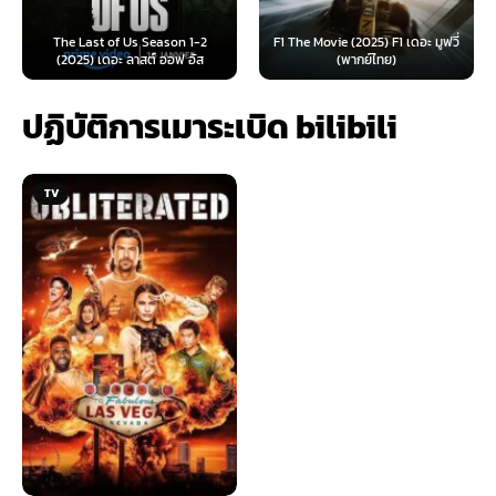
e Last of Us Season 1-2
F1 The Movie (2025) F1 เดอะ มูฟวี่
Furiosa: 
025) เดอะ ลาสต์ ออฟ อัส
(พากย์ไทย)
ฟูร
ปฏิบัติการเมาระเบิด bilibili
TV