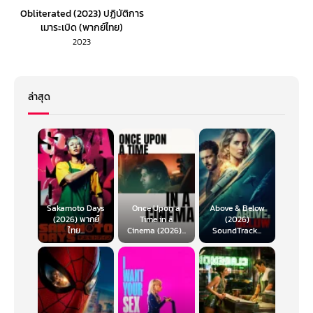
Obliterated (2023) ปฏิบัติการ
เมาระเบิด (พากย์ไทย)
2023
ล่าสุด
Sakamoto Days
Once Upon a
Above & Below
(2026) พากย์
Time in a
(2026)
ไทย...
Cinema (2026)...
SoundTrack...