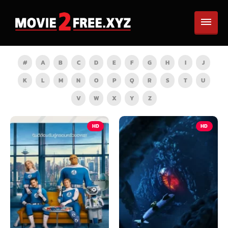
#
A
B
C
D
E
F
G
H
I
J
K
L
M
N
O
P
Q
R
S
T
U
V
W
X
Y
Z
HD
HD