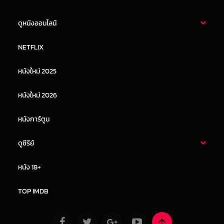
ดูหนังออนไลน์
หนังไทย
หนังฝรั่ง
NETFLIX
หนังเอเชีย
หนังเกาหลี
หนังใหม่ 2025
หนังจีน
หนังญี่ปุ่น
หนังใหม่ 2026
หนังการ์ตูน
ดูซีรีย์
ซีรี่ย์ไทย
ซีรีย์จีน
หนัง 18+
ซีรีย์ฝรั่ง
ซีรีย์เกาหลี
TOP IMDB