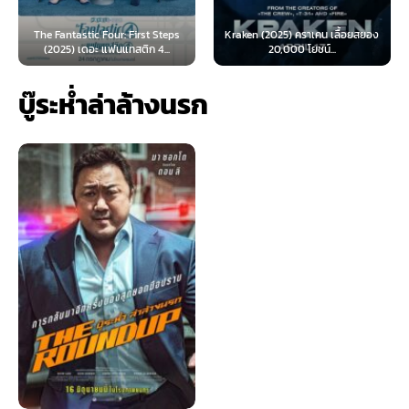
ic Four: First Steps
Kraken (2025) คราเคน เลื้อยสยอง
Oppenheimer (
ดอะ แฟนแทสติก 4...
20,000 โยชน์...
เมอร์ (
บู๊ระห่ำล่าล้างนรก