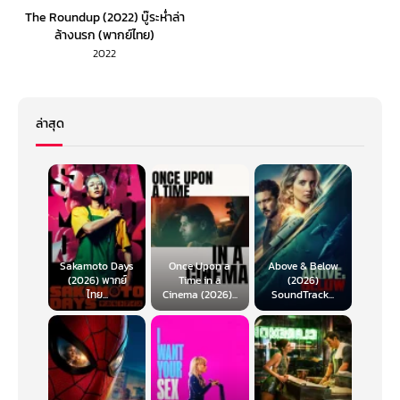
The Roundup (2022) บู๊ระห่ำล่า
ล้างนรก (พากย์ไทย)
2022
ล่าสุด
Sakamoto Days
Once Upon a
Above & Below
(2026) พากย์
Time in a
(2026)
ไทย...
Cinema (2026)...
SoundTrack...