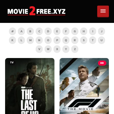
#
A
B
C
D
E
F
G
H
I
J
K
L
M
N
O
P
Q
R
S
T
U
V
W
X
Y
Z
HD