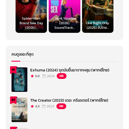
Spider-Man:
I Want Your Sex
Brand New Day
(2026)
One Night Only
(2026)...
SoundTrack...
(2026) ซับไทย...
คนดูเยอะที่สุด
Exhuma (2024) ขุดมันขึ้นมาจากหลุม (พากย์ไทย)
#1
5.0
2024
HD
The Creator (2023) เดอะ ครีเอเตอร์ (พากย์ไทย)
#2
4.3
2023
HD