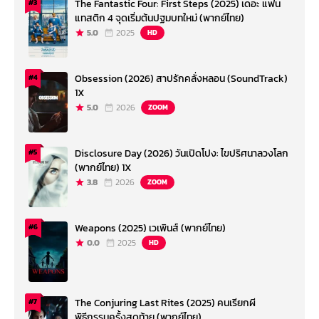
The Fantastic Four: First Steps (2025) เดอะ แฟน
#3
แทสติก 4 จุดเริ่มต้นปฐมบทใหม่ (พากย์ไทย)
5.0
2025
HD
Obsession (2026) สาปรักคลั่งหลอน (SoundTrack)
#4
1X
5.0
2026
ZOOM
Disclosure Day (2026) วันเปิดโปง: ไขปริศนาลวงโลก
#5
(พากย์ไทย) 1X
3.8
2026
ZOOM
Weapons (2025) เวเพินส์ (พากย์ไทย)
#6
0.0
2025
HD
The Conjuring Last Rites (2025) คนเรียกผี
#7
พิธีกรรมครั้งสุดท้าย (พากย์ไทย)