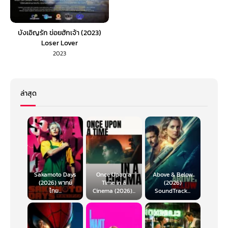
บังเอิญรัก ข่อยฮักเจ้า (2023)
Loser Lover
2023
ล่าสุด
Sakamoto Days
Once Upon a
Above & Below
(2026) พากย์
Time in a
(2026)
ไทย...
Cinema (2026)...
SoundTrack...