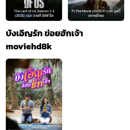
e Last of Us Season 1-2
F1 The Movie (2025) F1 เดอะ มูฟวี่
Furiosa: 
025) เดอะ ลาสต์ ออฟ อัส
(พากย์ไทย)
ฟูร
บังเอิญรัก ข่อยฮักเจ้า
moviehd8k