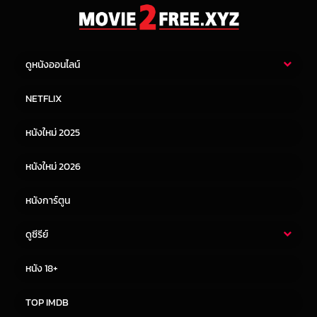
ดูหนังออนไลน์
หนังไทย
หนังฝรั่ง
NETFLIX
หนังเอเชีย
หนังเกาหลี
หนังใหม่ 2025
หนังจีน
หนังญี่ปุ่น
หนังใหม่ 2026
หนังการ์ตูน
ดูซีรีย์
ซีรี่ย์ไทย
ซีรีย์จีน
หนัง 18+
ซีรีย์ฝรั่ง
ซีรีย์เกาหลี
TOP IMDB