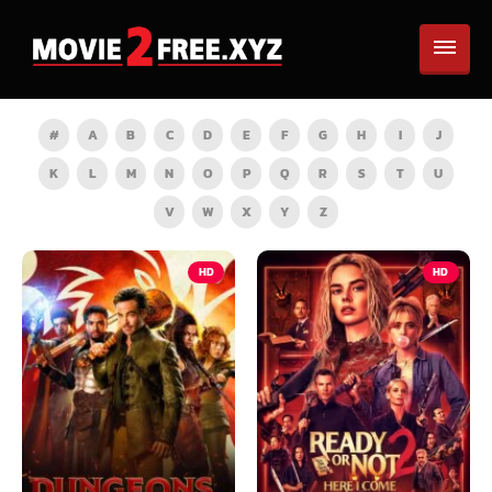
#
A
B
C
D
E
F
G
H
I
J
K
L
M
N
O
P
Q
R
S
T
U
V
W
X
Y
Z
HD
HD