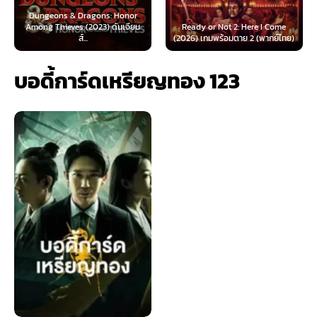
 & Dragons: Honor
ves (2023) ดันเจียน
Ready or Not 2: Here I Come
Now You See Me
ส์...
(2026) เกมพร้อมตาย 2 (พากย์ไทย)
(2025) อาชญ
บอดี้การ์ดเหรียญทอง 123