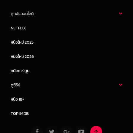
ดูหนังออนไลน์
หนังไทย
หนังฝรั่ง
NETFLIX
หนังเอเชีย
หนังเกาหลี
หนังใหม่ 2025
หนังจีน
หนังญี่ปุ่น
หนังใหม่ 2026
หนังการ์ตูน
ดูซีรีย์
ซีรี่ย์ไทย
ซีรีย์จีน
หนัง 18+
ซีรีย์ฝรั่ง
ซีรีย์เกาหลี
TOP IMDB