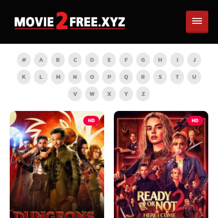
#
A
B
C
D
E
F
G
H
I
J
K
L
M
N
O
P
Q
R
S
T
U
V
W
X
Y
Z
HD
HD