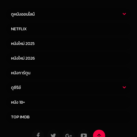
ดูหนังออนไลน์
หนังไทย
หนังฝรั่ง
NETFLIX
หนังเอเชีย
หนังเกาหลี
หนังใหม่ 2025
หนังจีน
หนังญี่ปุ่น
หนังใหม่ 2026
หนังการ์ตูน
ดูซีรีย์
ซีรี่ย์ไทย
ซีรีย์จีน
หนัง 18+
ซีรีย์ฝรั่ง
ซีรีย์เกาหลี
TOP IMDB