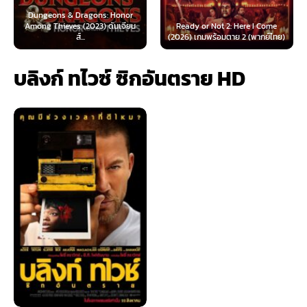
Honor
ันเจียน
Ready or Not 2: Here I Come
Now You See Me: Now You D
(2026) เกมพร้อมตาย 2 (พากย์ไทย)
(2025) อาชญากลปล้นโลก...
บลิงก์ ทไวซ์ ซิกอันตราย HD