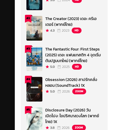
5.0
2024
The Creator (2023) เดอะ ครีเอ
#2
เตอร์ (พากย์ไทย)
4.3
2023
HD
The Fantastic Four: First Steps
#3
(2025) เดอะ แฟนแทสติก 4 จุดเริ่ม
ต้นปฐมบทใหม่ (พากย์ไทย)
5.0
2025
HD
Obsession (2026) สาปรักคลั่ง
#4
หลอน (SoundTrack) 1X
5.0
2026
ZOOM
Disclosure Day (2026) วัน
#5
เปิดโปง: ไขปริศนาลวงโลก (พากย์
ไทย) 1X
3.8
2026
ZOOM