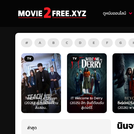
ดูหนังออนไลน์
#
A
B
C
D
E
F
G
TV
HD
 Lesson
IT Welcome to Derry
Mufasa: 
ี้ต้องโดน
(2025) อิท: ยินดีต้อนรับ
Beyond Sasquatch
King (202
..
สู่เดอร์รี่
(2026) พากย์ไทย 1X
เดอะ ไลอ้
นิน
ล่าสุด