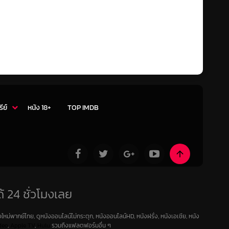
รีย์
หนัง 18+
TOP IMDB
้ 24 ชั่วโมงเลย
ใหม่พากย์ไทย, ดูหนังออนไลน์ไม่กระตุก, หนังออนไลน์HD, หนังฝรั่ง, หนังเอเชีย, หนัง
deo
,
Apple TV
,
Hulu
รวมถึงแฟลตฟอร์มอื่น ๆ