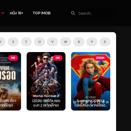
หนัง 18+
TOP IMDB
R
S
T
U
V
W
X
Y
Z
HD
ZOOM
HD
The Thursday
 Kombat II
Murder Club (2025)
Exhum
มอร์ทัล คอม
Supergirl (2026) ซู
ชมรมไขคดีฆาตกรรมวัน
มันข
(พากย์ไทย)
เปอร์เกิร์ล (พากย์ไทย)...
พฤหัส...
(พ