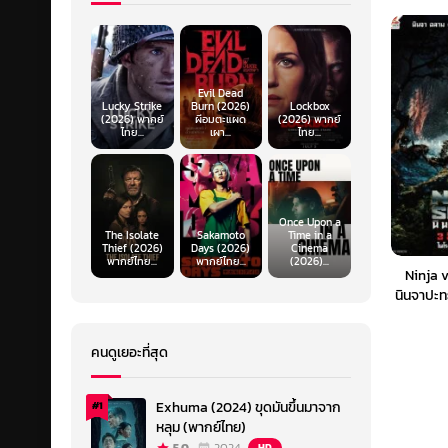
Evil Dead
Lucky Strike
Burn (2026)
Lockbox
(2026) พากย์
ผีอมตะแผด
(2026) พากย์
ไทย...
เผา...
ไทย...
Once Upon a
The Isolate
Sakamoto
Time in a
Thief (2026)
Days (2026)
Cinema
พากย์ไทย...
พากย์ไทย...
(2026)...
Ninja 
นินจาปะท
คนดูเยอะที่สุด
Exhuma (2024) ขุดมันขึ้นมาจาก
#1
หลุม (พากย์ไทย)
HD