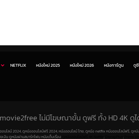
NETFLIX
หนังใหม่ 2025
หนังใหม่ 2026
หนังการ์ตูน
ดูซี
movie2free ไม่มีโฆษณาขั้น ดูฟรี ทั้ง HD 4K ดูได
งออนไลน์ 2024, ดูหนังออนไลน์ฟรี 2024, หนังออนไลน์ ไทย, ดูหนัง netflix หนังออนไลน์ฟรี, ดูหนัง
สียเงิน ดูหนังผ่านสมาร์ทโฟน หนังเต็มเรื่อง
ดูหนังออนไลน์ฟรี 4K
Netfilx
,
DisneyPlus
,
Prime Vi