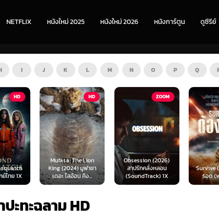
NETFLIX
หนังใหม่ 2025
หนังใหม่ 2026
หนังการ์ตูน
ดูซีรีย์
H
I
J
K
L
M
N
O
P
Q
HD
ZOOM
HD
The Lion
Obsession (2026)
Mortal
4) มูฟาซา
สาปรักคลั่งหลอน
Survive (2024) ต้อง
(2026) 
อน คิง...
(SoundTrack) 1X
รอด (พากย์ไทย)
แบท 2 
จาปะทะฉลาม HD